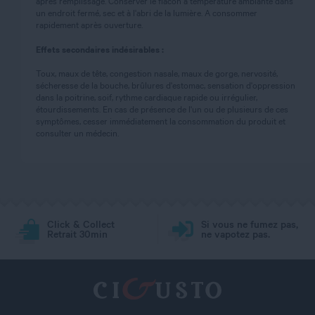
apres remplissage. Conserver le flacon à température ambiante dans
un endroit fermé, sec et à l'abri de la lumière. A consommer
rapidement après ouverture.
Effets secondaires indésirables :
Toux, maux de tête, congestion nasale, maux de gorge, nervosité,
sécheresse de la bouche, brûlures d'estomac, sensation d'oppression
dans la poitrine, soif, rythme cardiaque rapide ou irrégulier,
étourdissements. En cas de présence de l'un ou de plusieurs de ces
symptômes, cesser immédiatement la consommation du produit et
consulter un médecin.
Click & Collect
Si vous ne fumez pas,
Retrait 30min
ne vapotez pas.