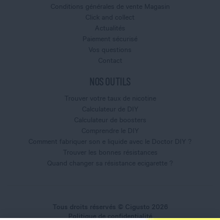
Conditions générales de vente Magasin
Click and collect
Actualités
Paiement sécurisé
Vos questions
Contact
NOS OUTILS
Trouver votre taux de nicotine
Calculateur de DIY
Calculateur de boosters
Comprendre le DIY
Comment fabriquer son e liquide avec le Doctor DIY ?
Trouver les bonnes résistances
Quand changer sa résistance ecigarette ?
Tous droits réservés © Cigusto 2026
Politique de confidentialité