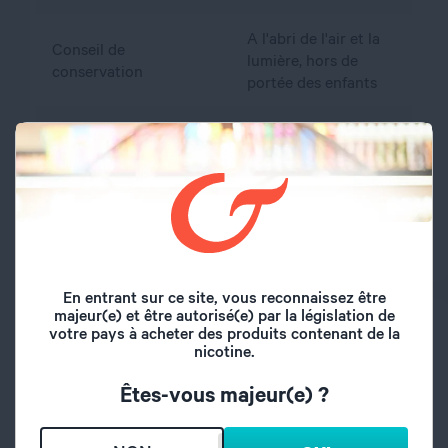
A l'abri de l'air et la
Conseil de
lumière, hors de
conservation
portée des enfants
propylène glycol,
Composition
glycérine végétale,
arôme, nicotine
Dosage PG/VG
40/60
En entrant sur ce site, vous reconnaissez être
majeur(e) et être autorisé(e) par la législation de
PRÉCAUTIONS D’EMPLOI
votre pays à acheter des produits contenant de la
nicotine.
Attention : respecter les précautions d'emploi
De 2,5 à 16,6 mg/ml : H302. Nocif en cas d'ingestion
Êtes-vous majeur(e) ?
(catégorie 4)
Respecter les précautions d’emploi :