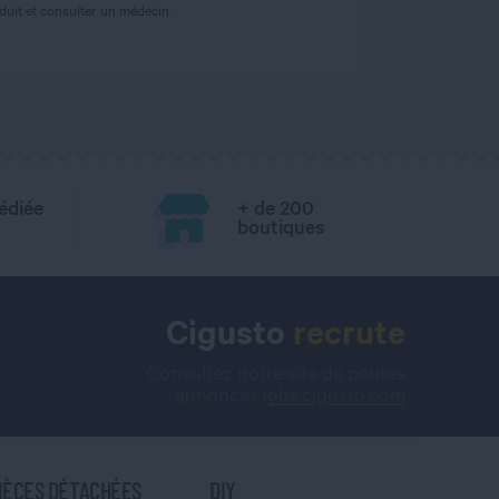
uit et consulter un médecin.
édiée
+ de 200
boutiques
Cigusto
recrute
Consultez notre site de petites
annonces
jobs.cigusto.com
IÈCES DÉTACHÉES
DIY