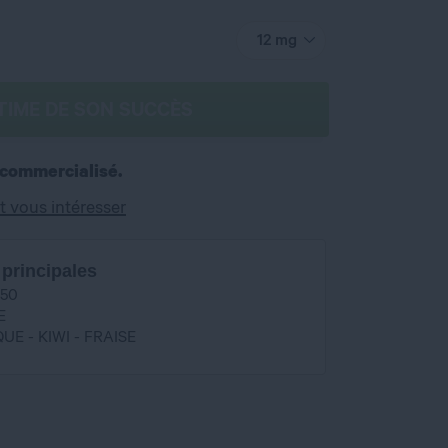
12 mg
TIME DE SON SUCCÈS
 commercialisé.
t vous intéresser
 principales
/50
E
UE - KIWI - FRAISE