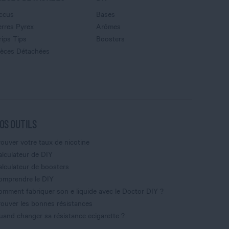
ccus
Bases
erres Pyrex
Arômes
rips Tips
Boosters
ièces Détachées
OS OUTILS
rouver votre taux de nicotine
alculateur de DIY
alculateur de boosters
omprendre le DIY
omment fabriquer son e liquide avec le Doctor DIY ?
rouver les bonnes résistances
uand changer sa résistance ecigarette ?