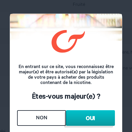
Fruité
Pastèque, Kiwi, Fraise
France
A l'abri de l'air et la lumière
En entrant sur ce site, vous reconnaissez être
propylène glycol, glycérine v
majeur(e) et être autorisé(e) par la législation
de votre pays à acheter des produits
contenant de la nicotine.
50/50
Êtes-vous majeur(e) ?
NON
OUI
ploi