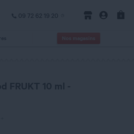
09 72 62 19 20
0
Panier
Magasins
Compte
res
Nos magasins
od FRUKT 10 ml -