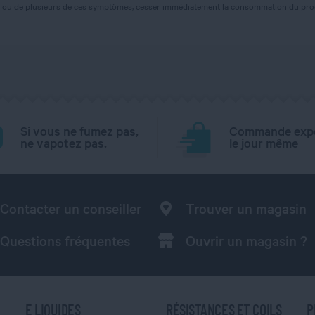
'un ou de plusieurs de ces symptômes, cesser immédiatement la consommation du prod
Si vous ne fumez pas,
Commande exp
ne vapotez pas.
le jour même
Contacter un conseiller
Trouver un magasin
Questions fréquentes
Ouvrir un magasin ?
E LIQUIDES
RÉSISTANCES ET COILS
P