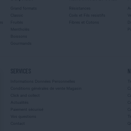
Grand formats
Résistances
A
Classic
Coils et Fils resistifs
V
es
Fruités
Fibres et Cotons
D
Mentholés
P
Boissons
Gourmands
SERVICES
N
Informations Données Personnelles
T
Conditions générales de vente Magasin
C
Click and collect
C
Actualités
C
Paiement sécurisé
C
Vos questions
T
Contact
Q