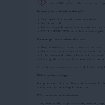
De 2,5 à 16,6 mg/ml : H302. Nocif en cas d'in
Respecter les précautions d’emploi :
Tenir le e liquide hors de portée des enfants.
Garder sous clé.
Ne pas manger, boire ou fumer en manipulant ce pr
EN CAS D’INGESTION : rincer la bouche et appeler
Mises en garde et contre-indications :
Produit interdit aux mineurs de moins de 18 ans.
Ne pas consommer un e liquide si vous avez des pr
En l’absence de donnée sur l’innocuité pour le fœtus,
Un e liquide ne doit pas être consommé par un non
La nicotine est contenue dans ce produit créé une for
Utilisation de stockage :
Manipuler avec précaution Bien agiter avant emploi. Se
consommer rapidement après ouverture.
Effets secondaires indésirables :
Toux, maux de tête, congestion nasale, maux de gorge, 