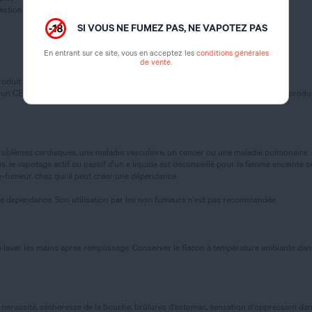
gestion (catégorie 4)
SI VOUS NE FUMEZ PAS, NE VAPOTEZ PAS
En entrant sur ce site, vous en acceptez les
conditions générales
de vente
.
oduit.
 un CENTRE ANTI POISON ou un médecin (si possible, montrer l’étiquette du produi
oblèmes cardiaques, une maladie vasculaire, un cancer ou une maladie pulmonaire.
 le vapotage actif ou passif d’un e liquide est déconseillé pour la femme enceinte ou al
-fumeur, chez qui il peut créer une dépendance.
te dependance. Son utilisation par les non fumeurs n'est pas recommandée.
 laver les mains apres remplissage. Conserver le flacon à température ambiante dans u
nervosité, sécheresse de la bouche, brûlures d'estomac, sensation d'oppression dans