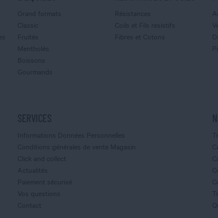
Grand formats
Résistances
A
Classic
Coils et Fils resistifs
V
es
Fruités
Fibres et Cotons
D
Mentholés
P
Boissons
Gourmands
SERVICES
N
Informations Données Personnelles
T
Conditions générales de vente Magasin
C
Click and collect
C
Actualités
C
Paiement sécurisé
C
Vos questions
T
Contact
Q