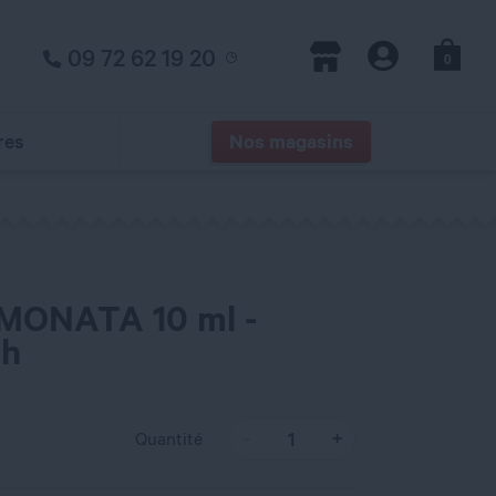
09 72 62 19 20
0
Panier
Magasins
Compte
res
Nos magasins
IMONATA 10 ml -
sh
Quantité