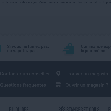
'un ou de plusieurs de ces symptômes, cesser immédiatement la consommation du prod
Si vous ne fumez pas,
Commande exp
ne vapotez pas.
le jour même
Contacter un conseiller
Trouver un magasin
Questions fréquentes
Ouvrir un magasin ?
E LIQUIDES
RÉSISTANCES ET COILS
P