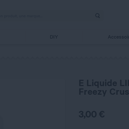
Rechercher
s
DIY
Accessoi
E Liquide L
Freezy Cru
3,00
€