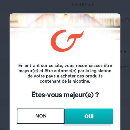
Fruité frais
Citron, Cactus, Limonade, Fr
France
A l'abri de l'air et la lumière
En entrant sur ce site, vous reconnaissez être
propylène glycol, glycérine v
majeur(e) et être autorisé(e) par la législation
de votre pays à acheter des produits
contenant de la nicotine.
50/50
Êtes-vous majeur(e) ?
NON
OUI
ploi