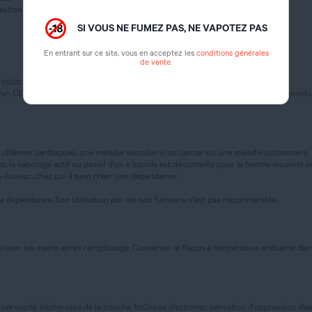
gestion (catégorie 4)
SI VOUS NE FUMEZ PAS, NE VAPOTEZ PAS
En entrant sur ce site, vous en acceptez les
conditions générales
de vente
.
oduit.
 un CENTRE ANTI POISON ou un médecin (si possible, montrer l’étiquette du produi
oblèmes cardiaques, une maladie vasculaire, un cancer ou une maladie pulmonaire.
 le vapotage actif ou passif d’un e liquide est déconseillé pour la femme enceinte ou al
-fumeur, chez qui il peut créer une dépendance.
te dependance. Son utilisation par les non fumeurs n'est pas recommandée.
 laver les mains apres remplissage. Conserver le flacon à température ambiante dans u
nervosité, sécheresse de la bouche, brûlures d'estomac, sensation d'oppression dans