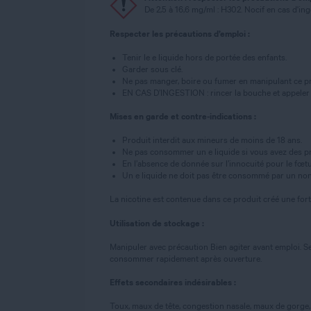
De 2,5 à 16,6 mg/ml : H302. Nocif en cas d'in
Respecter les précautions d’emploi :
Tenir le e liquide hors de portée des enfants.
Garder sous clé.
Ne pas manger, boire ou fumer en manipulant ce pr
EN CAS D’INGESTION : rincer la bouche et appeler
Mises en garde et contre-indications :
Produit interdit aux mineurs de moins de 18 ans.
Ne pas consommer un e liquide si vous avez des pr
En l’absence de donnée sur l’innocuité pour le fœtus,
Un e liquide ne doit pas être consommé par un non
La nicotine est contenue dans ce produit créé une for
Utilisation de stockage :
Manipuler avec précaution Bien agiter avant emploi. Se
consommer rapidement après ouverture.
Effets secondaires indésirables :
Toux, maux de tête, congestion nasale, maux de gorge, 