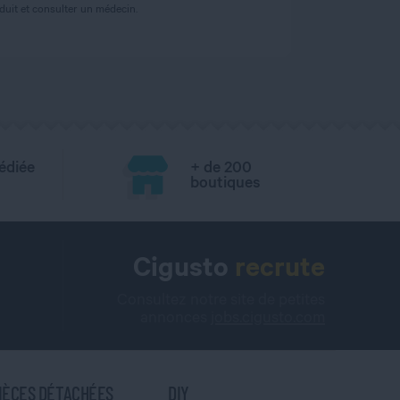
uit et consulter un médecin.
édiée
+ de 200
boutiques
Cigusto
recrute
Consultez notre site de petites
annonces
jobs.cigusto.com
IÈCES DÉTACHÉES
DIY