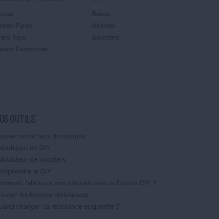
ccus
Bases
erres Pyrex
Arômes
rips Tips
Boosters
ièces Détachées
OS OUTILS
rouver votre taux de nicotine
alculateur de DIY
alculateur de boosters
omprendre le DIY
omment fabriquer son e liquide avec le Doctor DIY ?
rouver les bonnes résistances
uand changer sa résistance ecigarette ?