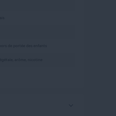
ais
, hors de portée des enfants
égétale, arôme, nicotine