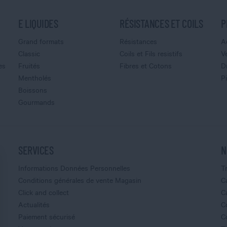
E LIQUIDES
RÉSISTANCES ET COILS
P
Grand formats
Résistances
A
Classic
Coils et Fils resistifs
V
es
Fruités
Fibres et Cotons
D
Mentholés
P
Boissons
Gourmands
SERVICES
N
Informations Données Personnelles
T
Conditions générales de vente Magasin
C
Click and collect
C
Actualités
C
Paiement sécurisé
C