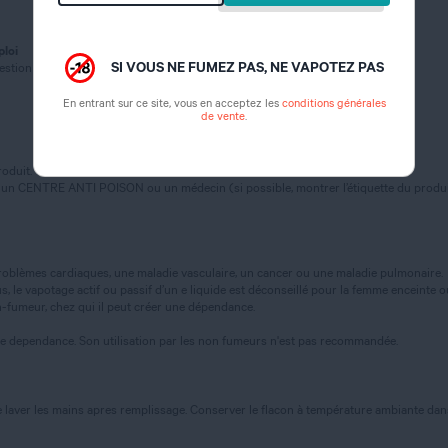
ploi
SI VOUS NE FUMEZ PAS, NE VAPOTEZ PAS
gestion (catégorie 4)
En entrant sur ce site, vous en acceptez les
conditions générales
de vente
.
oduit.
 un CENTRE ANTI POISON ou un médecin (si possible, montrer l’étiquette du produi
oblèmes cardiaques, une maladie vasculaire, un cancer ou une maladie pulmonaire.
 le vapotage actif ou passif d’un e liquide est déconseillé pour la femme enceinte ou al
-fumeur, chez qui il peut créer une dépendance.
te dependance. Son utilisation par les non fumeurs n'est pas recommandée.
 laver les mains apres remplissage. Conserver le flacon à température ambiante dans u