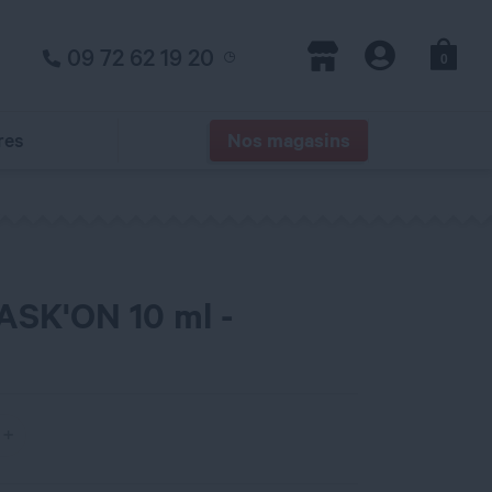
09 72 62 19 20
0
Panier
Magasins
Compte
res
Nos magasins
ASK'ON 10 ml -