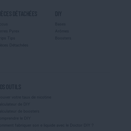
IÈCES DÉTACHÉES
DIY
ccus
Bases
erres Pyrex
Arômes
rips Tips
Boosters
ièces Détachées
OS OUTILS
rouver votre taux de nicotine
alculateur de DIY
alculateur de boosters
omprendre le DIY
omment fabriquer son e liquide avec le Doctor DIY ?