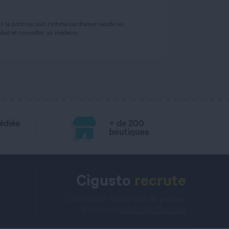
 la poitrine, soif, rythme cardiaque rapide ou
uit et consulter un médecin.
édiée
+ de 200
boutiques
Cigusto
recrute
Consultez notre site de petites
annonces
jobs.cigusto.com