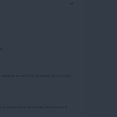
t).
laitante, en particulier s’il contient de la nicotine.
n endroit fermé, sec et à l'abri de la lumière. A