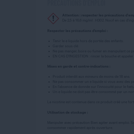
PRÉCAUTIONS D’EMPLOI
Attention : respecter les précautions d'em
De 2,5 à 16,6 mg/ml : H302. Nocif en cas d'in
Respecter les précautions d’emploi :
Tenir le e liquide hors de portée des enfants.
Garder sous clé.
Ne pas manger, boire ou fumer en manipulant ce pr
EN CAS D’INGESTION : rincer la bouche et appeler
Mises en garde et contre-indications :
Produit interdit aux mineurs de moins de 18 ans.
Ne pas consommer un e liquide si vous avez des pr
En l’absence de donnée sur l’innocuité pour le fœtus,
Un e liquide ne doit pas être consommé par un non
La nicotine est contenue dans ce produit créé une for
Utilisation de stockage :
Manipuler avec précaution Bien agiter avant emploi. Se
consommer rapidement après ouverture.