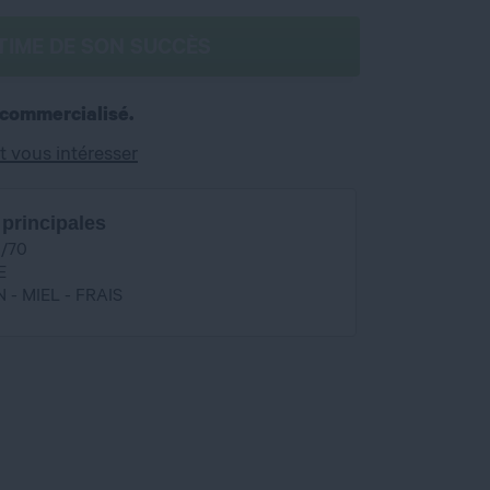
TIME DE SON SUCCÈS
 commercialisé.
t vous intéresser
 principales
0/70
E
 - MIEL - FRAIS