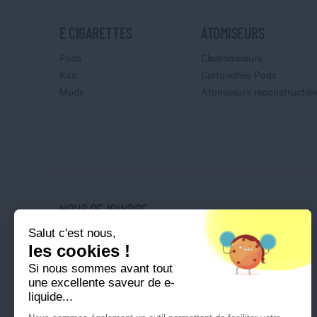
E CIGARETTES
ATOMISEURS
Pods
Clearomiseurs
Kits
Cartouches Pods
Mods
Atomiseurs reconstructibl
NOUS REJOINDRE
Salut c'est nous,
Nos magasins
les cookies !
Nos offres d'emploi
Si nous sommes avant tout
Ouvrir une franchise
une excellente saveur de e-
liquide...