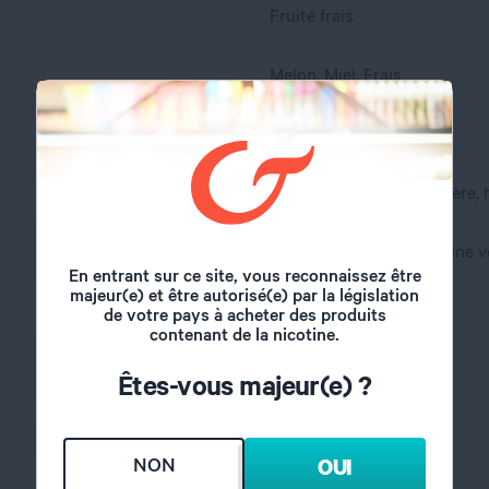
Fruité frais
Melon, Miel, Frais
France
A l'abri de l'air et la lumière
propylène glycol, glycérine v
En entrant sur ce site, vous reconnaissez être
majeur(e) et être autorisé(e) par la législation
6 mg
de votre pays à acheter des produits
contenant de la nicotine.
30/70
Êtes-vous majeur(e) ?
NON
OUI