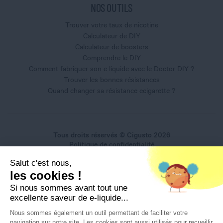
NOS OUTILS
Trouver votre taux de nicotine
Calculateur de DIY
Calculateur de boosters
Comprendre le DIY
Comment fabriquer son e liquide avec le Doctor DIY ?
Trouver les bonnes résistances
Quand changer sa résistance ecigarette ?
Tous droits réservés © Cigusto 2026
Politique de confidentialité
Conditions générales d'utilisation
Salut c'est nous,
Conditions générales de vente
les cookies !
Mentions légales
Si nous sommes avant tout une
excellente saveur de e-liquide...
Nous sommes également un outil permettant de faciliter votre
navigation sur notre site. Les cookies sont aussi utilisés pour recueillir