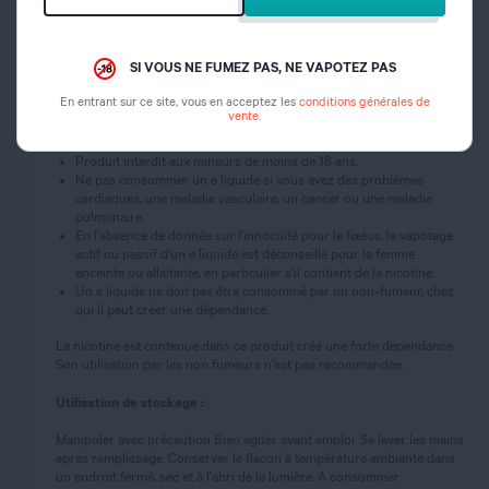
Garder sous clé.
Ne pas manger, boire ou fumer en manipulant ce produit.
EN CAS D’INGESTION : rincer la bouche et appeler un CENTRE
SI VOUS NE FUMEZ PAS, NE VAPOTEZ PAS
ANTI POISON ou un médecin (si possible, montrer l’étiquette du
produit).
En entrant sur ce site, vous en acceptez les
conditions générales de
vente
.
Mises en garde et contre-indications :
Produit interdit aux mineurs de moins de 18 ans.
Ne pas consommer un e liquide si vous avez des problèmes
cardiaques, une maladie vasculaire, un cancer ou une maladie
pulmonaire.
En l’absence de donnée sur l’innocuité pour le fœtus, le vapotage
actif ou passif d’un e liquide est déconseillé pour la femme
enceinte ou allaitante, en particulier s’il contient de la nicotine.
Un e liquide ne doit pas être consommé par un non-fumeur, chez
qui il peut créer une dépendance.
La nicotine est contenue dans ce produit créé une forte dependance.
Son utilisation par les non fumeurs n'est pas recommandée.
Utilisation de stockage :
Manipuler avec précaution Bien agiter avant emploi. Se laver les mains
apres remplissage. Conserver le flacon à température ambiante dans
un endroit fermé, sec et à l'abri de la lumière. A consommer