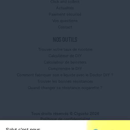
Click and collect
Actualités
Paiement sécurisé
Vos questions
Contact
NOS OUTILS
Trouver votre taux de nicotine
Calculateur de DIY
Calculateur de boosters
Comprendre le DIY
Comment fabriquer son e liquide avec le Doctor DIY ?
Trouver les bonnes résistances
Quand changer sa résistance ecigarette ?
Tous droits réservés © Cigusto 2026
Politique de confidentialité
Conditions générales d'utilisation
Salut c'est nous,
Conditions générales de vente