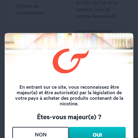
A l'abri de l'air et la
Conseil de
lumière, hors de
conservation
portée des enfants
propylène glycol,
Composition
glycérine végétale,
arôme, nicotine
Dosage PG/VG
80/20
En entrant sur ce site, vous reconnaissez être
PRÉCAUTIONS D’EMPLOI
majeur(e) et être autorisé(e) par la législation de
votre pays à acheter des produits contenant de la
nicotine.
Attention : respecter les précautions d'emploi
De 2,5 à 16,6 mg/ml : H302. Nocif en cas d'ingestion
(catégorie 4)
Êtes-vous majeur(e) ?
Respecter les précautions d’emploi :
NON
OUI
Tenir le e liquide hors de portée des enfants.