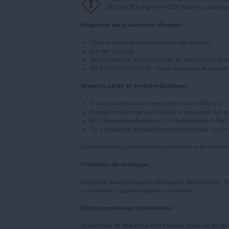
De 2,5 à 16,6 mg/ml : H302. Nocif en cas d'in
Respecter les précautions d’emploi :
Tenir le e liquide hors de portée des enfants.
Garder sous clé.
Ne pas manger, boire ou fumer en manipulant ce pr
EN CAS D’INGESTION : rincer la bouche et appeler
Mises en garde et contre-indications :
Produit interdit aux mineurs de moins de 18 ans.
Ne pas consommer un e liquide si vous avez des pr
En l’absence de donnée sur l’innocuité pour le fœtus,
Un e liquide ne doit pas être consommé par un non
La nicotine est contenue dans ce produit créé une for
Utilisation de stockage :
Manipuler avec précaution Bien agiter avant emploi. Se
consommer rapidement après ouverture.
Effets secondaires indésirables :
Toux, maux de tête, congestion nasale, maux de gorge, 