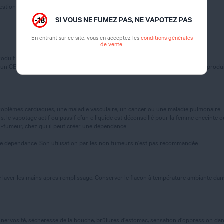
gestion (catégorie 4)
SI VOUS NE FUMEZ PAS, NE VAPOTEZ PAS
En entrant sur ce site, vous en acceptez les
conditions générales
de vente
.
oduit.
 un CENTRE ANTI POISON ou un médecin (si possible, montrer l’étiquette du produi
oblèmes cardiaques, une maladie vasculaire, un cancer ou une maladie pulmonaire.
 le vapotage actif ou passif d’un e liquide est déconseillé pour la femme enceinte ou al
-fumeur, chez qui il peut créer une dépendance.
te dependance. Son utilisation par les non fumeurs n'est pas recommandée.
 laver les mains apres remplissage. Conserver le flacon à température ambiante dans u
nervosité, sécheresse de la bouche, brûlures d'estomac, sensation d'oppression dans