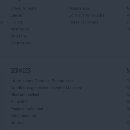
Grand formats
Résistances
A
Classic
Coils et Fils resistifs
V
es
Fruités
Fibres et Cotons
D
Mentholés
P
Boissons
Gourmands
SERVICES
N
Informations Données Personnelles
T
Conditions générales de vente Magasin
C
Click and collect
C
Actualités
C
Paiement sécurisé
C
Vos questions
T
Contact
Q