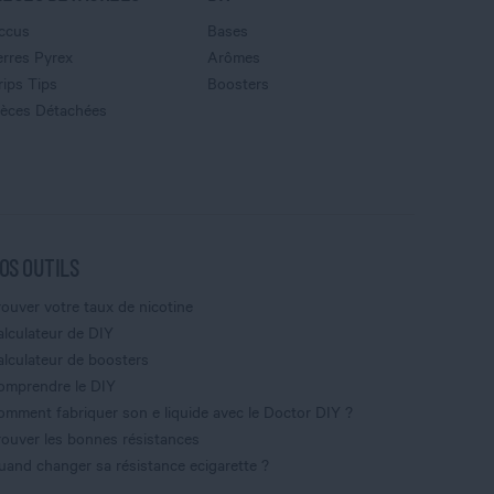
ccus
Bases
erres Pyrex
Arômes
rips Tips
Boosters
ièces Détachées
OS OUTILS
rouver votre taux de nicotine
alculateur de DIY
alculateur de boosters
omprendre le DIY
omment fabriquer son e liquide avec le Doctor DIY ?
rouver les bonnes résistances
uand changer sa résistance ecigarette ?