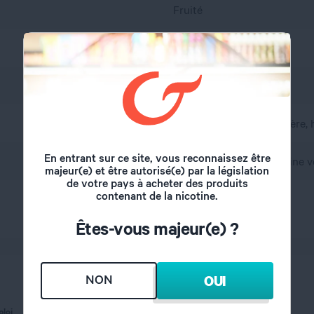
Fruité
Cassis
France
A l'abri de l'air et la lumière
En entrant sur ce site, vous reconnaissez être
propylène glycol, glycérine v
majeur(e) et être autorisé(e) par la législation
de votre pays à acheter des produits
contenant de la nicotine.
80/20
Êtes-vous majeur(e) ?
NON
OUI
ploi