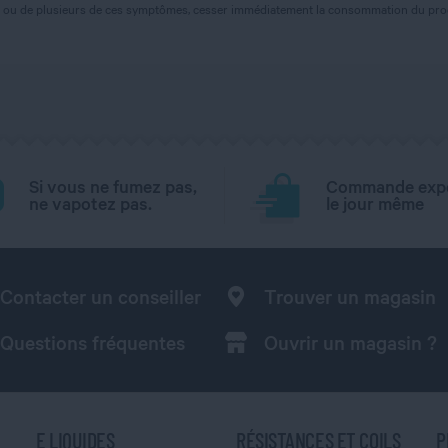
'un ou de plusieurs de ces symptômes, cesser immédiatement la consommation du prod
Si vous ne fumez pas,
Commande exp
ne vapotez pas.
le jour même
Contacter un conseiller
Trouver un magasin
Questions fréquentes
Ouvrir un magasin ?
E LIQUIDES
RÉSISTANCES ET COILS
P