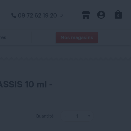
09 72 62 19 20
0
Panier
Magasins
Compte
res
Nos magasins
ASSIS 10 ml -
Quantité