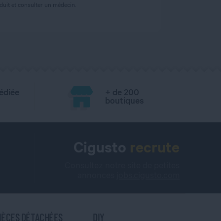
uit et consulter un médecin.
édiée
+ de 200
boutiques
Cigusto
recrute
Consultez notre site de petites
annonces
jobs.cigusto.com
IÈCES DÉTACHÉES
DIY