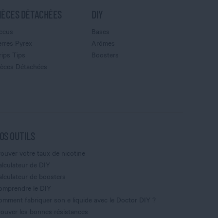
IÈCES DÉTACHÉES
DIY
ccus
Bases
erres Pyrex
Arômes
rips Tips
Boosters
ièces Détachées
OS OUTILS
rouver votre taux de nicotine
alculateur de DIY
alculateur de boosters
omprendre le DIY
omment fabriquer son e liquide avec le Doctor DIY ?
rouver les bonnes résistances