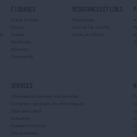
E LIQUIDES
RÉSISTANCES ET COILS
P
Grand formats
Résistances
A
Classic
Coils et Fils resistifs
V
es
Fruités
Fibres et Cotons
D
Mentholés
P
Boissons
Gourmands
SERVICES
N
Informations Données Personnelles
T
Conditions générales de vente Magasin
C
Click and collect
C
Actualités
C
Paiement sécurisé
C
Vos questions
T