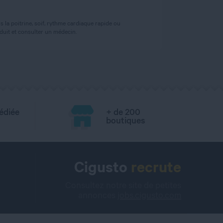
 la poitrine, soif, rythme cardiaque rapide ou
uit et consulter un médecin.
édiée
+ de 200
boutiques
Cigusto
recrute
Consultez notre site de petites
annonces
jobs.cigusto.com