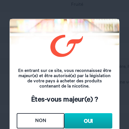
Fruité
Fruits rouges
oui
France
A l'abri de l'air et la lumière
En entrant sur ce site, vous reconnaissez être
majeur(e) et être autorisé(e) par la législation
de votre pays à acheter des produits
propylène glycol, glycérine v
contenant de la nicotine.
50/50
Êtes-vous majeur(e) ?
NON
OUI