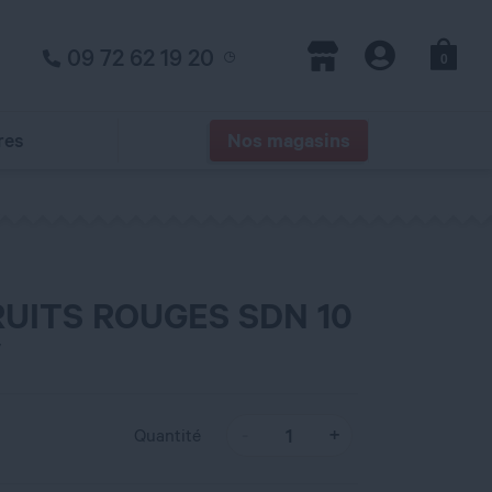
09 72 62 19 20
0
Panier
Magasins
Compte
res
Nos magasins
FRUITS ROUGES SDN 10
y
Quantité