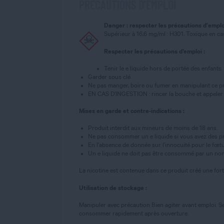
PRÉCAUTIONS D’EMPLOI
Danger : respecter les précautions d'emplo
Supérieur à 16,6 mg/ml : H301. Toxique en cas
Respecter les précautions d’emploi :
Tenir le e liquide hors de portée des enfants.
Garder sous clé.
Ne pas manger, boire ou fumer en manipulant ce pr
EN CAS D’INGESTION : rincer la bouche et appeler
Mises en garde et contre-indications :
Produit interdit aux mineurs de moins de 18 ans.
Ne pas consommer un e liquide si vous avez des pr
En l’absence de donnée sur l’innocuité pour le fœtus,
Un e liquide ne doit pas être consommé par un non
La nicotine est contenue dans ce produit créé une for
Utilisation de stockage :
Manipuler avec précaution Bien agiter avant emploi. Se
consommer rapidement après ouverture.