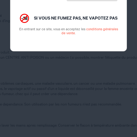
i
SI VOUS NE FUMEZ PAS, NE VAPOTEZ PAS
 d'ingestion (catégorie 3)
En entrant sur ce site, vous en acceptez les
conditions générales
de vente
.
oduit.
 un CENTRE ANTI POISON ou un médecin (si possible, montrer l’étiquette du produi
oblèmes cardiaques, une maladie vasculaire, un cancer ou une maladie pulmonaire.
 le vapotage actif ou passif d’un e liquide est déconseillé pour la femme enceinte ou al
-fumeur, chez qui il peut créer une dépendance.
te dependance. Son utilisation par les non fumeurs n'est pas recommandée.
 laver les mains apres remplissage. Conserver le flacon à température ambiante dans u