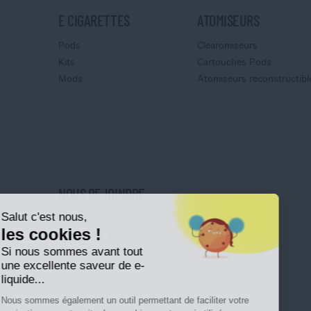
E CIGARETTES
ATOMISEURS
Pods
Clearomiseurs
Kits
Cartouches Pods
Mods
Atomiseurs reconstructibl
NOUS REJOINDRE
Salut c'est nous,
Nos magasins
les cookies !
Nos offres d'emploi
Si nous sommes avant tout
Ouvrir une franchise
une excellente saveur de e-
liquide...
Nous sommes également un outil permettant de faciliter votre