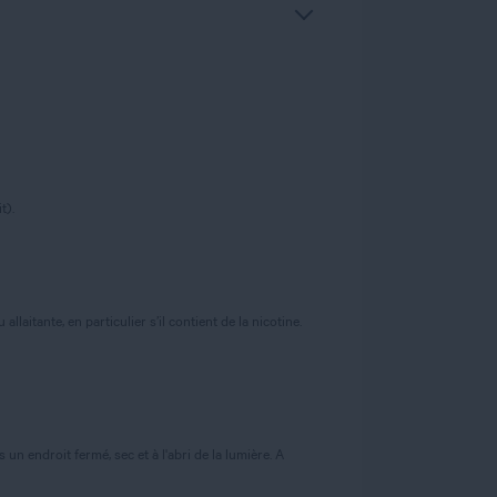
t).
laitante, en particulier s’il contient de la nicotine.
n endroit fermé, sec et à l'abri de la lumière. A