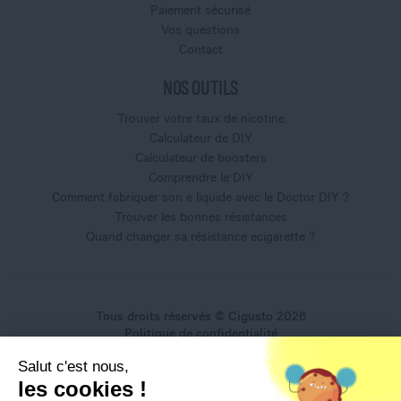
Paiement sécurisé
Vos questions
Contact
NOS OUTILS
Trouver votre taux de nicotine
Calculateur de DIY
Calculateur de boosters
Comprendre le DIY
Comment fabriquer son e liquide avec le Doctor DIY ?
Trouver les bonnes résistances
Quand changer sa résistance ecigarette ?
Tous droits réservés © Cigusto 2026
Politique de confidentialité
Conditions générales d'utilisation
Salut c'est nous,
Conditions générales de vente
les cookies !
Mentions légales