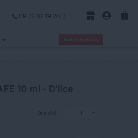
09 72 62 19 20
0
Panier
Magasins
Compte
res
Nos magasins
FE 10 ml - D'lice
Quantité