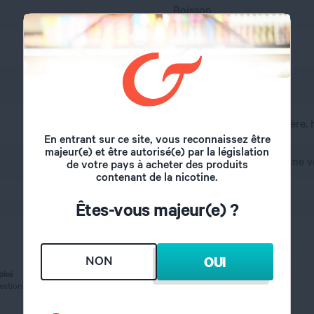
Boisson
Café
France
A l'abri de l'air et la lumière
En entrant sur ce site, vous reconnaissez être
majeur(e) et être autorisé(e) par la législation
propylène glycol, glycérine v
de votre pays à acheter des produits
contenant de la nicotine.
Êtes-vous majeur(e) ?
NON
OUI
ploi
gestion (catégorie 4)