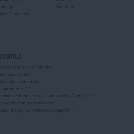
rips Tips
Boosters
ièces Détachées
OS OUTILS
rouver votre taux de nicotine
alculateur de DIY
alculateur de boosters
omprendre le DIY
omment fabriquer son e liquide avec le Doctor DIY ?
rouver les bonnes résistances
uand changer sa résistance ecigarette ?