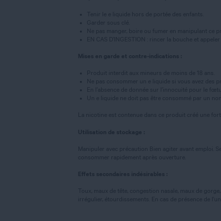
Tenir le e liquide hors de portée des enfants.
Garder sous clé.
Ne pas manger, boire ou fumer en manipulant ce pr
EN CAS D’INGESTION : rincer la bouche et appeler
Mises en garde et contre-indications :
Produit interdit aux mineurs de moins de 18 ans.
Ne pas consommer un e liquide si vous avez des pr
En l’absence de donnée sur l’innocuité pour le fœtus,
Un e liquide ne doit pas être consommé par un non
La nicotine est contenue dans ce produit créé une for
Utilisation de stockage :
Manipuler avec précaution Bien agiter avant emploi. Se
consommer rapidement après ouverture.
Effets secondaires indésirables :
Toux, maux de tête, congestion nasale, maux de gorge, 
irrégulier, étourdissements. En cas de présence de l