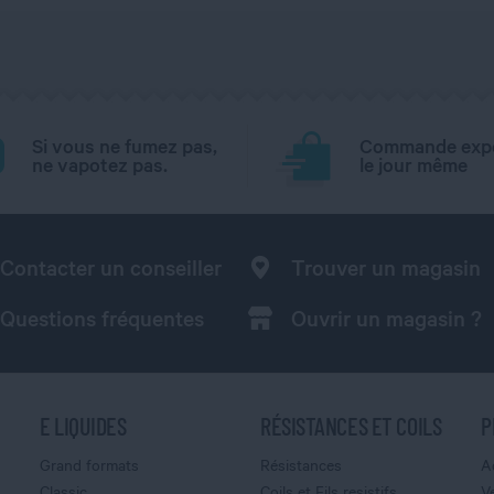
Si vous ne fumez pas,
Commande exp
ne vapotez pas.
le jour même
Contacter un conseiller
Trouver un magasin
Questions fréquentes
Ouvrir un magasin ?
E LIQUIDES
RÉSISTANCES ET COILS
P
Grand formats
Résistances
A
Classic
Coils et Fils resistifs
V