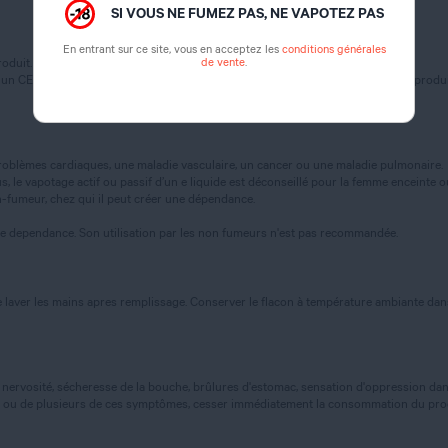
SI VOUS NE FUMEZ PAS, NE VAPOTEZ PAS
En entrant sur ce site, vous en acceptez les
conditions générales
de vente
.
oduit.
 un CENTRE ANTI POISON ou un médecin (si possible, montrer l’étiquette du produi
oblèmes cardiaques, une maladie vasculaire, un cancer ou une maladie pulmonaire.
 le vapotage actif ou passif d’un e liquide est déconseillé pour la femme enceinte ou al
-fumeur, chez qui il peut créer une dépendance.
te dependance. Son utilisation par les non fumeurs n'est pas recommandée.
 laver les mains apres remplissage. Conserver le flacon à température ambiante dans u
nervosité, sécheresse de la bouche, brûlures d'estomac, sensation d'oppression dans
'un ou de plusieurs de ces symptômes, cesser immédiatement la consommation du prod