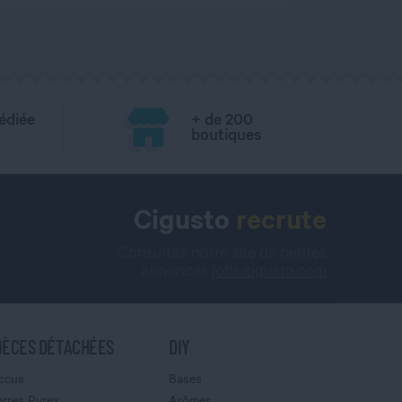
édiée
+ de 200
boutiques
Cigusto
recrute
Consultez notre site de petites
annonces
jobs.cigusto.com
IÈCES DÉTACHÉES
DIY
ccus
Bases
erres Pyrex
Arômes