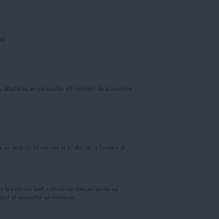
t).
laitante, en particulier s’il contient de la nicotine.
n endroit fermé, sec et à l'abri de la lumière. A
 la poitrine, soif, rythme cardiaque rapide ou
uit et consulter un médecin.