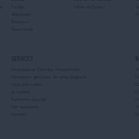
es
Fruités
Fibres et Cotons
D
Mentholés
P
Boissons
Gourmands
SERVICES
N
Informations Données Personnelles
T
Conditions générales de vente Magasin
C
Click and collect
C
Actualités
C
Paiement sécurisé
C
Vos questions
T
Contact
Q