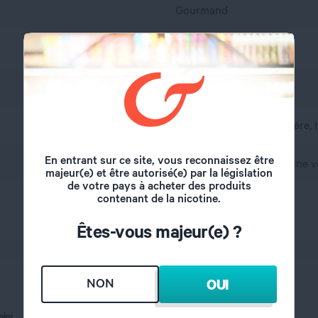
Gourmand
Crème vanille, Céréales
France
A l'abri de l'air et la lumière
En entrant sur ce site, vous reconnaissez être
propylène glycol, glycérine v
majeur(e) et être autorisé(e) par la législation
de votre pays à acheter des produits
contenant de la nicotine.
50/50
Êtes-vous majeur(e) ?
NON
OUI
ploi