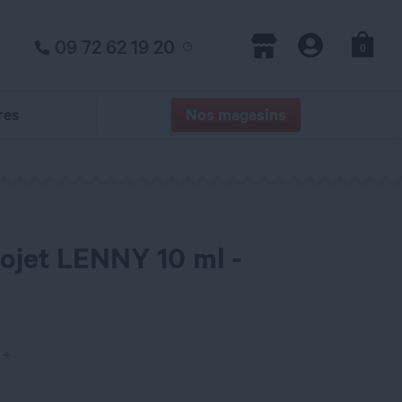
09 72 62 19 20
0
Panier
Magasins
Compte
res
Nos magasins
rojet LENNY 10 ml -