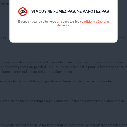
gestion (catégorie 4)
SI VOUS NE FUMEZ PAS, NE VAPOTEZ PAS
En entrant sur ce site, vous en acceptez les
conditions générales
de vente
.
oduit.
 un CENTRE ANTI POISON ou un médecin (si possible, montrer l’étiquette du produi
oblèmes cardiaques, une maladie vasculaire, un cancer ou une maladie pulmonaire.
 le vapotage actif ou passif d’un e liquide est déconseillé pour la femme enceinte ou al
-fumeur, chez qui il peut créer une dépendance.
te dependance. Son utilisation par les non fumeurs n'est pas recommandée.
 laver les mains apres remplissage. Conserver le flacon à température ambiante dans u
nervosité, sécheresse de la bouche, brûlures d'estomac, sensation d'oppression dans