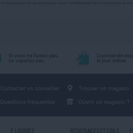
'un ou de plusieurs de ces symptômes, cesser immédiatement la consommation du prod
Si vous ne fumez pas,
Commande exp
ne vapotez pas.
le jour même
Contacter un conseiller
Trouver un magasin
Questions fréquentes
Ouvrir un magasin ?
E LIQUIDES
RÉSISTANCES ET COILS
P