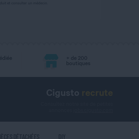
uit et consulter un médecin.
édiée
+ de 200
boutiques
Cigusto
recrute
Consultez notre site de petites
annonces
jobs.cigusto.com
IÈCES DÉTACHÉES
DIY