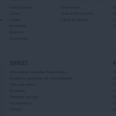
Grand formats
Résistances
A
Classic
Coils et Fils resistifs
V
es
Fruités
Fibres et Cotons
D
Mentholés
P
Boissons
Gourmands
SERVICES
N
Informations Données Personnelles
T
Conditions générales de vente Magasin
C
Click and collect
C
Actualités
C
Paiement sécurisé
C
Vos questions
T
Contact
Q