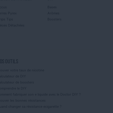
ccus
Bases
erres Pyrex
Arômes
rips Tips
Boosters
ièces Détachées
OS OUTILS
rouver votre taux de nicotine
alculateur de DIY
alculateur de boosters
omprendre le DIY
omment fabriquer son e liquide avec le Doctor DIY ?
rouver les bonnes résistances
uand changer sa résistance ecigarette ?