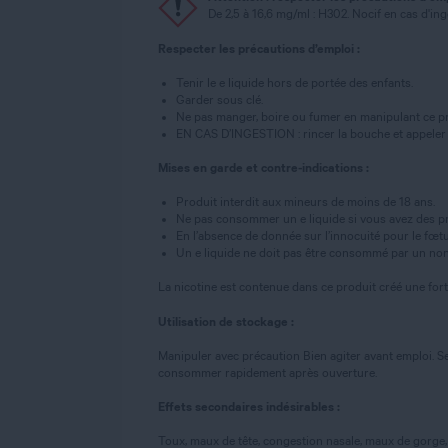
De 2,5 à 16,6 mg/ml : H302. Nocif en cas d'in
Respecter les précautions d’emploi :
Tenir le e liquide hors de portée des enfants.
Garder sous clé.
Ne pas manger, boire ou fumer en manipulant ce pr
EN CAS D’INGESTION : rincer la bouche et appeler
Mises en garde et contre-indications :
Produit interdit aux mineurs de moins de 18 ans.
Ne pas consommer un e liquide si vous avez des pr
En l’absence de donnée sur l’innocuité pour le fœtus,
Un e liquide ne doit pas être consommé par un non
La nicotine est contenue dans ce produit créé une for
Utilisation de stockage :
Manipuler avec précaution Bien agiter avant emploi. Se
consommer rapidement après ouverture.
Effets secondaires indésirables :
Toux, maux de tête, congestion nasale, maux de gorge, 