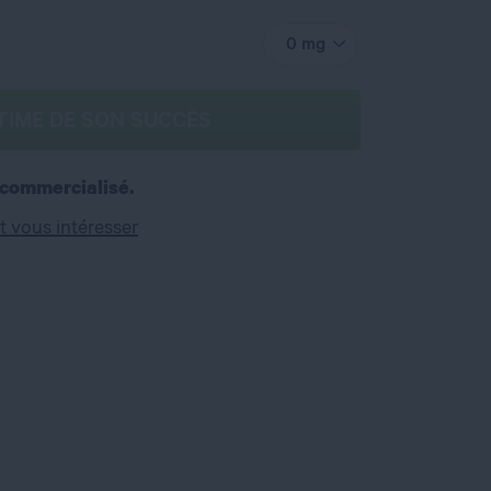
0 mg
TIME DE SON SUCCÈS
 commercialisé.
t vous intéresser