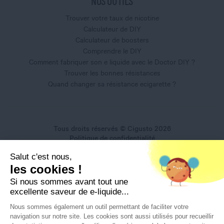
NOS OUTILS
Trouver votre taux de nicotine
Calculateur de DIY
Calculateur de boosters
Comprendre le DIY
Comment fabriquer son e liquide avec le Doctor DIY ?
Trouver les bonnes résistances
Quand changer sa résistance ecigarette ?
Tous droits réservés © Cigusto 2026
Politique de confidentialité
Conditions générales d'utilisation
Salut c'est nous,
Conditions générales de vente
les cookies !
Mentions légales
Si nous sommes avant tout une
excellente saveur de e-liquide...
Nous sommes également un outil permettant de faciliter votre
navigation sur notre site. Les cookies sont aussi utilisés pour recueillir
Interdiction de vente de produits du vapotage aux mineurs