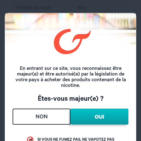
Format du mod
Box
Pas de vis
510
Diamètre du plateau
22 mm
Contrôle de
Non
température
En entrant sur ce site, vous reconnaissez être
majeur(e) et être autorisé(e) par la législation de
votre pays à acheter des produits contenant de la
Type de charge
Cable Micro USB
nicotine.
Êtes-vous majeur(e) ?
Diamètre
22 mm
NON
Volume du réservoir
2 ml
OUI
Inhalation
DL/RDL
SI VOUS NE FUMEZ PAS, NE VAPOTEZ PAS