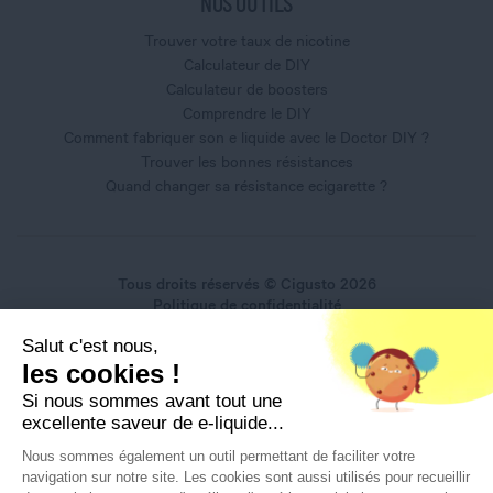
NOS OUTILS
Trouver votre taux de nicotine
Calculateur de DIY
Calculateur de boosters
Comprendre le DIY
Comment fabriquer son e liquide avec le Doctor DIY ?
Trouver les bonnes résistances
Quand changer sa résistance ecigarette ?
Tous droits réservés © Cigusto 2026
Politique de confidentialité
Conditions générales d'utilisation
Salut c'est nous,
Conditions générales de vente
les cookies !
Mentions légales
Si nous sommes avant tout une
excellente saveur de e-liquide...
Nous sommes également un outil permettant de faciliter votre
navigation sur notre site. Les cookies sont aussi utilisés pour recueillir
Interdiction de vente de produits du vapotage aux mineurs