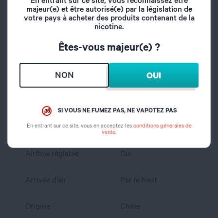
majeur(e) et être autorisé(e) par la législation de
Pas de vis
510
votre pays à acheter des produits contenant de la
nicotine.
Contrôle de
Non
Êtes-vous majeur(e) ?
température
NON
Type de charge
Cable USB-C
OUI
Volume du réservoir
2 ml / 4,5 ml
SI VOUS NE FUMEZ PAS, NE VAPOTEZ PAS
En entrant sur ce site, vous en acceptez les
conditions générales de
Remplissage
Par le haut
vente
.
Airflow réglable
Oui
Arrivée d'air
Par le haut
Origine
Chine