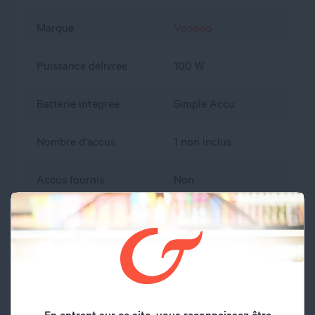
Marque
Voopoo
Puissance délivrée
100 W
Batterie intégrée
Simple Accu
Nombre d'accus
1 non inclus
Accus fournis
Non
Matière
Alliage d'aluminium
Type de mod
Electronique
Format du mod
Box
En entrant sur ce site, vous reconnaissez être