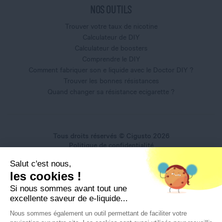
NOS OUTILS
Trouver votre taux de nicotine
Calculateur de DIY
Calculateur de boosters
Comprendre le DIY
Comment fabriquer son e liquide avec le Doctor DIY ?
Trouver les bonnes résistances
Quand changer sa résistance ecigarette ?
Tous droits réservés © Cigusto 2026
Politique de confidentialité
Conditions générales d'utilisation
Salut c'est nous,
Conditions générales de vente
les cookies !
Mentions légales
Si nous sommes avant tout une
excellente saveur de e-liquide...
Nous sommes également un outil permettant de faciliter votre