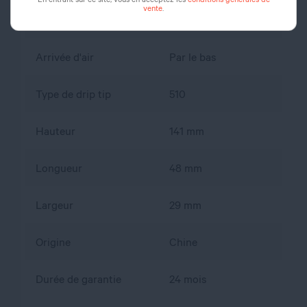
vente
.
Airflow réglable
Oui
Arrivée d'air
Par le bas
Type de drip tip
510
Hauteur
141 mm
Longueur
48 mm
Largeur
29 mm
Origine
Chine
Durée de garantie
24 mois