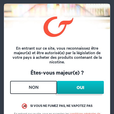
Pas de vis
510
Diamètre du plateau
25 mm
Contrôle de
Oui
température
En entrant sur ce site, vous reconnaissez être
majeur(e) et être autorisé(e) par la législation de
Type de charge
Cable USB-C
votre pays à acheter des produits contenant de la
nicotine.
Diamètre
25 mm
Êtes-vous majeur(e) ?
Volume du réservoir
5 ml / 8 ml
NON
OUI
Inhalation
Directe
SI VOUS NE FUMEZ PAS, NE VAPOTEZ PAS
Remplissage
Par le haut
En entrant sur ce site, vous en acceptez les
conditions générales de