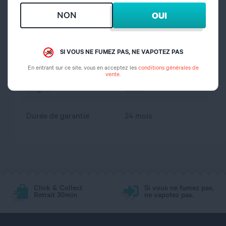
Remplissage
Par le bas
NON
OUI
Airflow réglable
Oui
SI VOUS NE FUMEZ PAS, NE VAPOTEZ PAS
Arrivée d'air
Par le bas
En entrant sur ce site, vous en acceptez les
conditions générales de
vente
.
Origine
Chine
Durée de garantie
24 mois
Click & Collect
Si vous ne fumez pas,
Retrait 30min
ne vapotez pas.