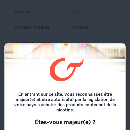
Marque
Aspire
Batterie intégrée
Intégrée
Autonomie (capacité
1000 mAh
en mAh)
Pas de vis
Propriétaire
Contrôle de
Non
température
En entrant sur ce site, vous reconnaissez être
majeur(e) et être autorisé(e) par la législation de
Type de charge
Cable USB-C
votre pays à acheter des produits contenant de la
nicotine.
Volume du réservoir
3 ml
Êtes-vous majeur(e) ?