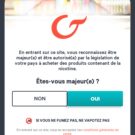
Diamètre du plateau
24,5 mm
Contrôle de
Non
température
En entrant sur ce site, vous reconnaissez être
Type de charge
Cable Micro USB
majeur(e) et être autorisé(e) par la législation de
votre pays à acheter des produits contenant de la
nicotine.
Diamètre
24,5 mm
Êtes-vous majeur(e) ?
Volume du réservoir
8 ml
NON
OUI
Inhalation
Directe
Remplissage
Par le haut
SI VOUS NE FUMEZ PAS, NE VAPOTEZ PAS
En entrant sur ce site, vous en acceptez les
conditions générales de
Airflow réglable
Oui
vente
.