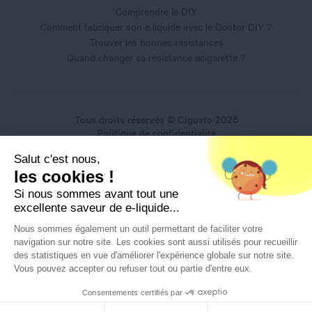
Comprendre le DIY
Comment fabriquer son e liquide avec le Doctor DIY ?
Trouver les bonnes résistances
Quand changer sa résistance ecigarette ?
Tous droits réservés © Cigusto 2026
Politique de confidentialité
Conditions générales d'utilisation
Salut c'est nous,
Conditions générales de vente
les cookies !
Mentions légales
Si nous sommes avant tout une
excellente saveur de e-liquide...
Nous sommes également un outil permettant de faciliter votre
navigation sur notre site. Les cookies sont aussi utilisés pour recueillir
Interdiction de vente de produits du vapotage aux mineurs
des statistiques en vue d'améliorer l'expérience globale sur notre site.
de moins de 18 ans
Vous pouvez accepter ou refuser tout ou partie d'entre eux.
La preuve de majorité de l’acheteur est exigée au moment de la vente en
ligne.
Consentements certifiés par
CODE DE LA SANTÉ PUBLIQUE, ART. L 3513-5 et R. 3515-6