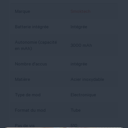
Marque
Smoktech
Batterie intégrée
Intégrée
Autonomie (capacité
3000 mAh
en mAh)
Nombre d'accus
intégrée
Matière
Acier inoxydable
Type de mod
Electronique
Format du mod
Tube
Pas de vis
510