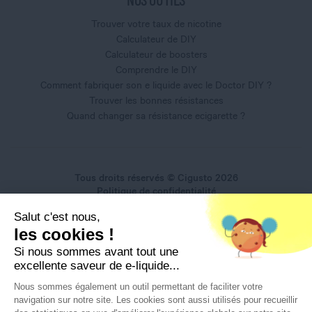
Trouver votre taux de nicotine
Calculateur de DIY
Calculateur de boosters
Comprendre le DIY
Comment fabriquer son e liquide avec le Doctor DIY ?
Trouver les bonnes résistances
Quand changer sa résistance ecigarette ?
Tous droits réservés © Cigusto 2026
Politique de confidentialité
Conditions générales d'utilisation
Salut c'est nous,
Conditions générales de vente
les cookies !
Mentions légales
Si nous sommes avant tout une
excellente saveur de e-liquide...
Nous sommes également un outil permettant de faciliter votre
navigation sur notre site. Les cookies sont aussi utilisés pour recueillir
Interdiction de vente de produits du vapotage aux mineurs