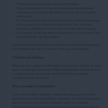
Produit interdit aux mineurs de moins de 18 ans.
Ne pas consommer un e liquide si vous avez des problèmes
cardiaques, une maladie vasculaire, un cancer ou une maladie
pulmonaire.
En l’absence de donnée sur l’innocuité pour le fœtus, le vapotage
actif ou passif d’un e liquide est déconseillé pour la femme
enceinte ou allaitante, en particulier s’il contient de la nicotine.
Un e liquide ne doit pas être consommé par un non-fumeur, chez
qui il peut créer une dépendance.
La nicotine est contenue dans ce produit créé une forte dependance.
Son utilisation par les non fumeurs n'est pas recommandée.
Utilisation de stockage :
Manipuler avec précaution Bien agiter avant emploi. Se laver les mains
apres remplissage. Conserver le flacon à température ambiante dans
un endroit fermé, sec et à l'abri de la lumière. A consommer
rapidement après ouverture.
Effets secondaires indésirables :
Toux, maux de tête, congestion nasale, maux de gorge, nervosité,
sécheresse de la bouche, brûlures d'estomac, sensation d'oppression
dans la poitrine, soif, rythme cardiaque rapide ou irrégulier,
étourdissements. En cas de présence de l'un ou de plusieurs de ces