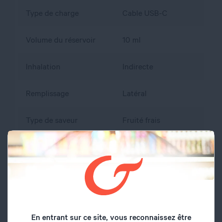
Type de charge
Cable USB-C
Volume du réservoir
10 ml
Inhalation
Indirecte
Remplissage
Latéral
Type de saveur
Fruité frais
Saveurs
Fraise
Sel de nicotine
oui
Origine
France
En entrant sur ce site, vous reconnaissez être