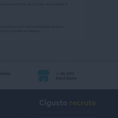
n endroit fermé, sec et à l'abri de la lumière. A
 la poitrine, soif, rythme cardiaque rapide ou
uit et consulter un médecin.
édiée
+ de 200
boutiques
Cigusto
recrute
Consultez notre site de petites
annonces
jobs.cigusto.com