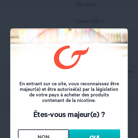
950 mAh
Cable USB-C
2 ml
Par le haut
Myrtille, Framboise, Cerise
En entrant sur ce site, vous reconnaissez être
Chine
majeur(e) et être autorisé(e) par la législation
de votre pays à acheter des produits
contenant de la nicotine.
20 mg
Êtes-vous majeur(e) ?
24 mois
NON
OUI