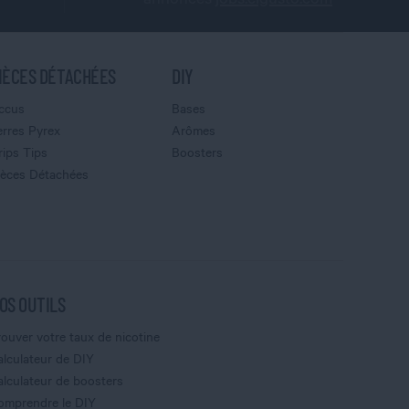
IÈCES DÉTACHÉES
DIY
ccus
Bases
erres Pyrex
Arômes
rips Tips
Boosters
ièces Détachées
OS OUTILS
rouver votre taux de nicotine
alculateur de DIY
alculateur de boosters
omprendre le DIY