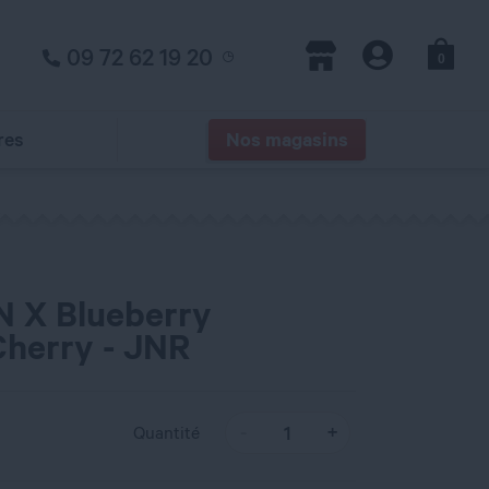
09 72 62 19 20
0
Panier
Magasins
Compte
res
Nos magasins
 X Blueberry
herry - JNR
Quantité