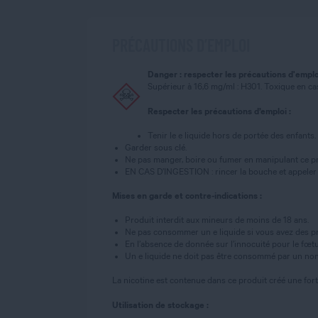
PRÉCAUTIONS D’EMPLOI
Danger : respecter les précautions d'emplo
Supérieur à 16,6 mg/ml : H301. Toxique en cas
Respecter les précautions d’emploi :
Tenir le e liquide hors de portée des enfants.
Garder sous clé.
Ne pas manger, boire ou fumer en manipulant ce pr
EN CAS D’INGESTION : rincer la bouche et appeler
Mises en garde et contre-indications :
Produit interdit aux mineurs de moins de 18 ans.
Ne pas consommer un e liquide si vous avez des pr
En l’absence de donnée sur l’innocuité pour le fœtus,
Un e liquide ne doit pas être consommé par un non
La nicotine est contenue dans ce produit créé une for
Utilisation de stockage :