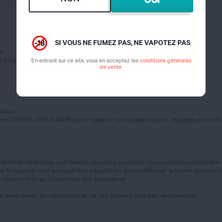
SI VOUS NE FUMEZ PAS, NE VAPOTEZ PAS
i
En entrant sur ce site, vous en acceptez les
conditions générales
 d'ingestion (catégorie 3)
de vente
.
oduit.
 un CENTRE ANTI POISON ou un médecin (si possible, montrer l’étiquette du produi
oblèmes cardiaques, une maladie vasculaire, un cancer ou une maladie pulmonaire.
 le vapotage actif ou passif d’un e liquide est déconseillé pour la femme enceinte ou al
-fumeur, chez qui il peut créer une dépendance.
te dependance. Son utilisation par les non fumeurs n'est pas recommandée.