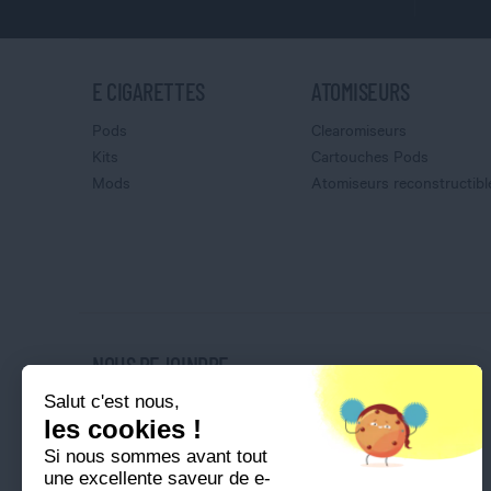
E CIGARETTES
ATOMISEURS
Pods
Clearomiseurs
Kits
Cartouches Pods
Mods
Atomiseurs reconstructibl
NOUS REJOINDRE
Salut c'est nous,
Nos magasins
les cookies !
Nos offres d'emploi
Si nous sommes avant tout
Ouvrir une franchise
une excellente saveur de e-