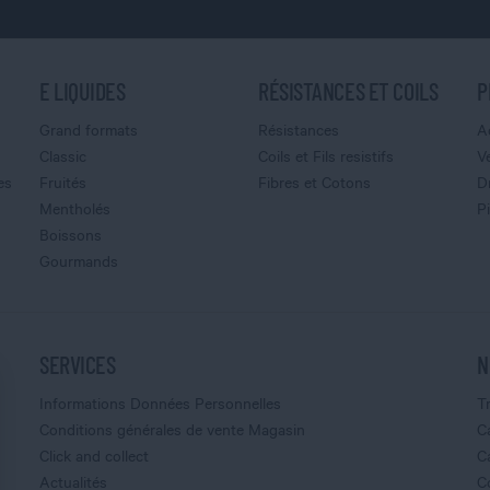
E LIQUIDES
RÉSISTANCES ET COILS
P
Grand formats
Résistances
A
Classic
Coils et Fils resistifs
V
es
Fruités
Fibres et Cotons
D
Mentholés
P
Boissons
Gourmands
SERVICES
N
Informations Données Personnelles
T
Conditions générales de vente Magasin
C
Click and collect
C
Actualités
C