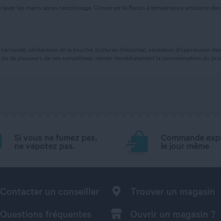
 laver les mains apres remplissage. Conserver le flacon à température ambiante dans u
nervosité, sécheresse de la bouche, brûlures d'estomac, sensation d'oppression dans
'un ou de plusieurs de ces symptômes, cesser immédiatement la consommation du prod
Si vous ne fumez pas,
Commande exp
ne vapotez pas.
le jour même
Contacter un conseiller
Trouver un magasin
Questions fréquentes
Ouvrir un magasin ?