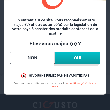
CARACTÉRISTIQUES
En entrant sur ce site, vous reconnaissez être
majeur(e) et être autorisé(e) par la législation de
votre pays à acheter des produits contenant de la
nicotine.
Matière
Résine
Êtes-vous majeur(e) ?
Type de drip tip
810
NON
OUI
SI VOUS NE FUMEZ PAS, NE VAPOTEZ PAS
Click & Collect
Si vous ne fumez pas,
En entrant sur ce site, vous en acceptez les
conditions générales de
Retrait 30min
ne vapotez pas.
vente
.