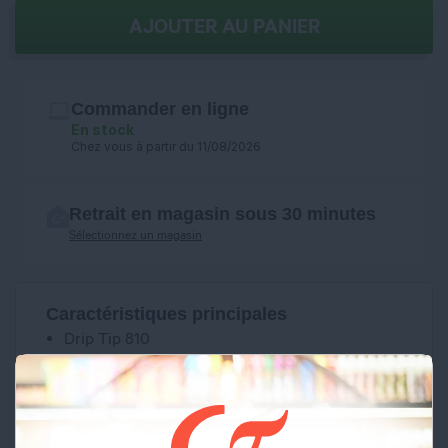
AJOUTER AU PANIER
Commander en ligne
En stock
Chez vous à partir du 11/08/2026
Retrait en magasin sous 30 minutes
Sélectionnez un magasin
Caractéristiques principales
Drip Tip 810
Fabriqué en Résine
SI VOUS NE FUMEZ PAS, NE VAPOTEZ PAS