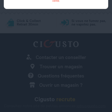
vente
.
Click & Collect
Si vous ne fumez pas,
Retrait 30min
ne vapotez pas.
Contacter un conseiller
Trouver un magasin
Questions fréquentes
Ouvrir un magasin ?
Cigusto
recrute
Consultez notre site de petites annonces
jobs.cigusto.com