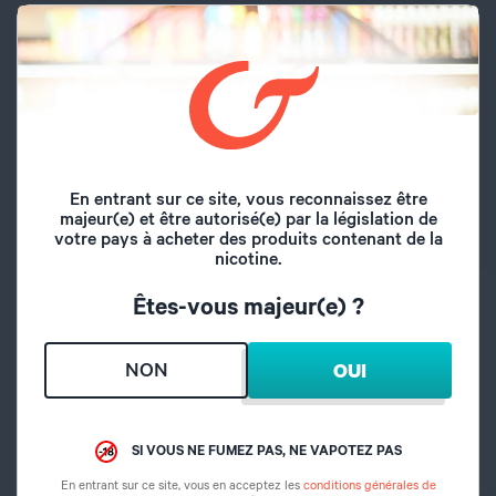
Caractéristiques principales
Origine : Australie
Conditionnement : Boite métal
Format : Ruban d'environ 1m
En entrant sur ce site, vous reconnaissez être
SI VOUS NE FUMEZ PAS, NE VAPOTEZ PAS
majeur(e) et être autorisé(e) par la législation de
votre pays à acheter des produits contenant de la
nicotine.
CARACTÉRISTIQUES
Êtes-vous majeur(e) ?
NON
OUI
Marque
Cloud 9
Matière
Coton
SI VOUS NE FUMEZ PAS, NE VAPOTEZ PAS
En entrant sur ce site, vous en acceptez les
conditions générales de