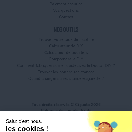
Paiement sécurisé
Vos questions
Contact
NOS OUTILS
Trouver votre taux de nicotine
Calculateur de DIY
Calculateur de boosters
Comprendre le DIY
Comment fabriquer son e liquide avec le Doctor DIY ?
Trouver les bonnes résistances
Quand changer sa résistance ecigarette ?
Tous droits réservés © Cigusto 2026
Politique de confidentialité
Conditions générales d'utilisation
Salut c'est nous,
Conditions générales de vente
les cookies !
Mentions légales