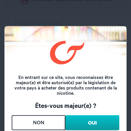
CARACTÉRISTIQUES
Marque
Revolute
Volume du flacon
10 ml
Type de saveur
Fruité
En entrant sur ce site, vous reconnaissez être
majeur(e) et être autorisé(e) par la législation de
votre pays à acheter des produits contenant de la
Saveurs
Mangue
nicotine.
Êtes-vous majeur(e) ?
Taux de dilution
8%
Temps de maturation
2 jours
NON
OUI