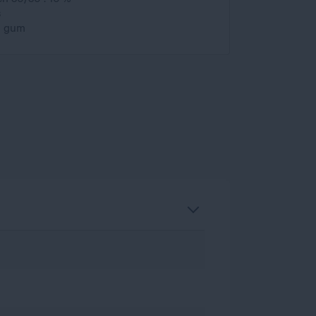
s
g gum