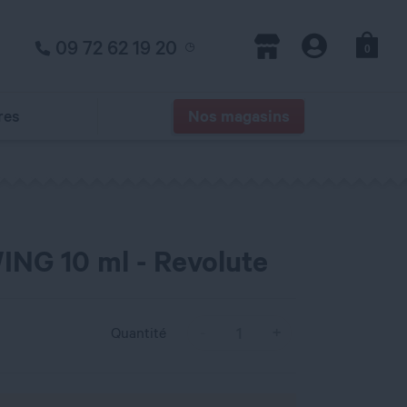
09 72 62 19 20
0
Panier
Magasins
Compte
res
Nos magasins
NG 10 ml - Revolute
Quantité