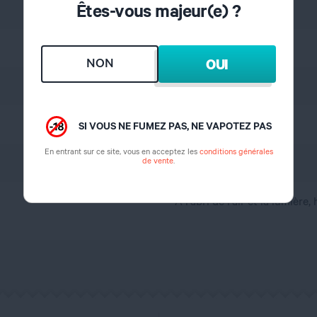
Êtes-vous majeur(e) ?
Bonbon
Chewing gum
NON
OUI
10%
2 semaines
SI VOUS NE FUMEZ PAS, NE VAPOTEZ PAS
En entrant sur ce site, vous en acceptez les
conditions générales
de vente
.
France
A l'abri de l'air et la lumière