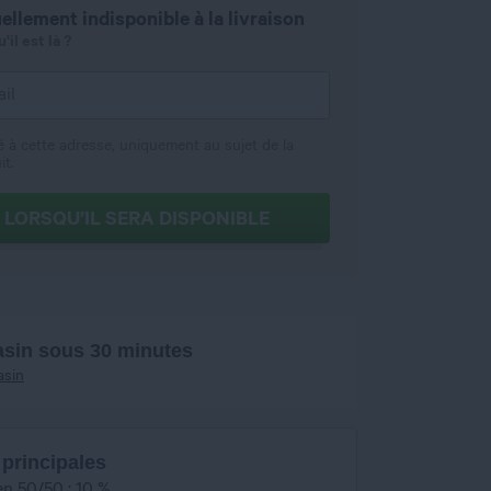
ellement indisponible à la livraison
il est là ?
é à cette adresse, uniquement au sujet de la
it.
 LORSQU’IL SERA DISPONIBLE
asin sous 30 minutes
asin
 principales
en 50/50 : 10 %