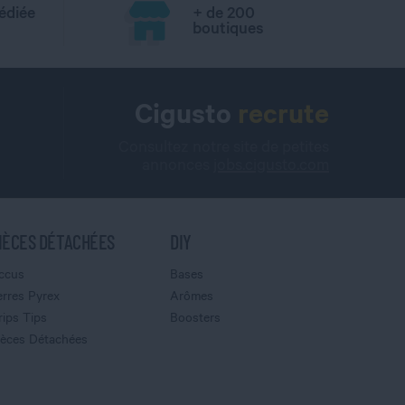
édiée
+ de 200
boutiques
Cigusto
recrute
Consultez notre site de petites
annonces
jobs.cigusto.com
IÈCES DÉTACHÉES
DIY
ccus
Bases
erres Pyrex
Arômes
rips Tips
Boosters
ièces Détachées