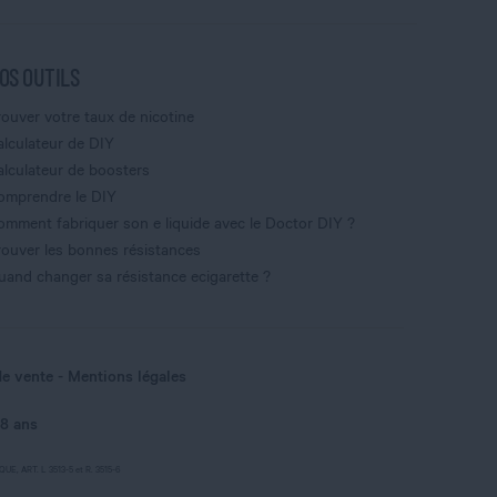
OS OUTILS
rouver votre taux de nicotine
alculateur de DIY
alculateur de boosters
omprendre le DIY
omment fabriquer son e liquide avec le Doctor DIY ?
rouver les bonnes résistances
uand changer sa résistance ecigarette ?
de vente
Mentions légales
18 ans
, ART. L 3513-5 et R. 3515-6