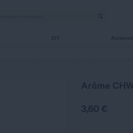
Rechercher
s
DIY
Accessoi
Arôme CHWI
3,60
€