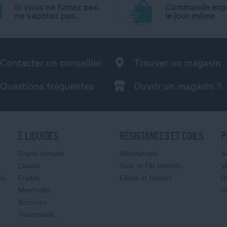
Si vous ne fumez pas,
Commande exp
ne vapotez pas.
le jour même
Contacter un conseiller
Trouver un magasin
Questions fréquentes
Ouvrir un magasin ?
E LIQUIDES
RÉSISTANCES ET COILS
P
Grand formats
Résistances
A
Classic
Coils et Fils resistifs
V
es
Fruités
Fibres et Cotons
D
Mentholés
P
Boissons
Gourmands