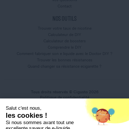
Contact
NOS OUTILS
Trouver votre taux de nicotine
Calculateur de DIY
Calculateur de boosters
Comprendre le DIY
Comment fabriquer son e liquide avec le Doctor DIY ?
Trouver les bonnes résistances
Quand changer sa résistance ecigarette ?
Tous droits réservés © Cigusto 2026
Politique de confidentialité
Conditions générales d'utilisation
Salut c'est nous,
Conditions générales de vente
les cookies !
Mentions légales
Si nous sommes avant tout une
excellente saveur de e-liquide...