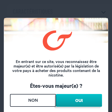
CARACTÉRISTIQUES
Marque
Doctor DIY
Volume du flacon
10 ml
Type de saveur
Classic
En entrant sur ce site, vous reconnaissez être
majeur(e) et être autorisé(e) par la législation de
Saveurs
Classic blond sec
votre pays à acheter des produits contenant de la
nicotine.
Taux de dilution
15%
Êtes-vous majeur(e) ?
Temps de maturation
15 jours
NON
OUI
Origine
France