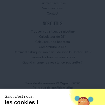
Paiement sécurisé
Vos questions
Contact
NOS OUTILS
Trouver votre taux de nicotine
Calculateur de DIY
Calculateur de boosters
Comprendre le DIY
Comment fabriquer son e liquide avec le Doctor DIY ?
Trouver les bonnes résistances
Quand changer sa résistance ecigarette ?
Tous droits réservés © Cigusto 2026
Politique de confidentialité
Conditions générales d'utilisation
Salut c'est nous,
Conditions générales de vente
les cookies !
Mentions légales