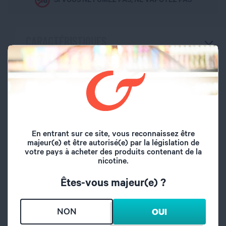
CARACTÉRISTIQUES
Marque
Doctor DIY
Volume du flacon
10 ml
Type de saveur
Fruité
En entrant sur ce site, vous reconnaissez être
majeur(e) et être autorisé(e) par la législation de
votre pays à acheter des produits contenant de la
Saveurs
Framboise
nicotine.
Êtes-vous majeur(e) ?
Taux de dilution
15%
Temps de maturation
15 jours
NON
OUI