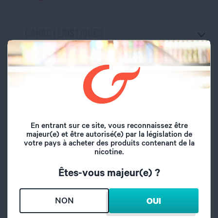
CARACTÉRISTIQUES
Marque
Doctor DIY
Volume du flacon
10 ml
Type de saveur
Fruité
En entrant sur ce site, vous reconnaissez être
majeur(e) et être autorisé(e) par la législation de
Saveurs
Pastèque
votre pays à acheter des produits contenant de la
nicotine.
Taux de dilution
15%
Êtes-vous majeur(e) ?
Temps de maturation
15 jours
NON
OUI