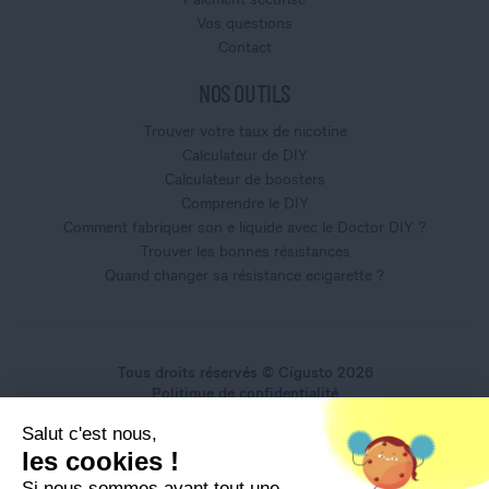
Vos questions
Contact
NOS OUTILS
Trouver votre taux de nicotine
Calculateur de DIY
Calculateur de boosters
Comprendre le DIY
Comment fabriquer son e liquide avec le Doctor DIY ?
Trouver les bonnes résistances
Quand changer sa résistance ecigarette ?
Tous droits réservés © Cigusto 2026
Politique de confidentialité
Conditions générales d'utilisation
Salut c'est nous,
Conditions générales de vente
les cookies !
Mentions légales
Si nous sommes avant tout une