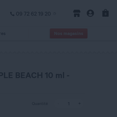
09 72 62 19 20
0
Panier
Magasins
Compte
res
Nos magasins
LE BEACH 10 ml -
Quantité