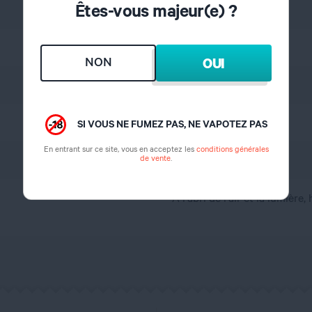
Êtes-vous majeur(e) ?
Fruité
Raisin, Pêche, Frais
NON
OUI
15%
3 jours
SI VOUS NE FUMEZ PAS, NE VAPOTEZ PAS
En entrant sur ce site, vous en acceptez les
conditions générales
de vente
.
France
A l'abri de l'air et la lumière