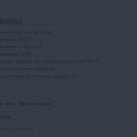
OS OUTILS
rouver votre taux de nicotine
alculateur de DIY
alculateur de boosters
omprendre le DIY
omment fabriquer son e liquide avec le Doctor DIY ?
rouver les bonnes résistances
uand changer sa résistance ecigarette ?
de vente
Mentions légales
18 ans
, ART. L 3513-5 et R. 3515-6