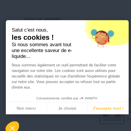
NOUS REJOINDRE
Salut c'est nous,
Nos magasins
les cookies !
Nos offres d'emploi
Si nous sommes avant tout
Ouvrir une franchise
une excellente saveur de e-
liquide...
Nous sommes également un outil permettant de faciliter votre
navigation sur notre site. Les cookies sont aussi utilisés pour
recueillir des statistiques en vue d'améliorer l'expérience globale
sur notre site. Vous pouvez accepter ou refuser tout ou partie
d'entre eux.
Consentements certifiés par
Tous droits réservés © Cigusto 2026
Politique de conf
Non merci
Je choisis
J'accepte tout !
I
Axeptio consent
Plateforme de Gestion du Consentement : Perso
La