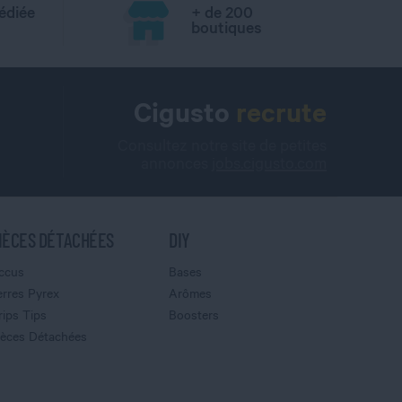
édiée
+ de 200
boutiques
Cigusto
recrute
Consultez notre site de petites
annonces
jobs.cigusto.com
IÈCES DÉTACHÉES
DIY
ccus
Bases
erres Pyrex
Arômes
rips Tips
Boosters
ièces Détachées