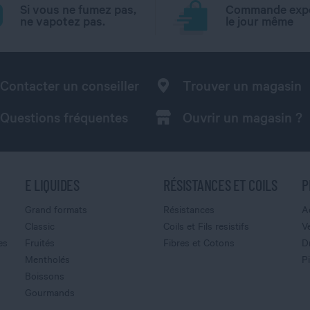
Si vous ne fumez pas,
Commande exp
ne vapotez pas.
le jour même
Contacter un conseiller
Trouver un magasin
Questions fréquentes
Ouvrir un magasin ?
E LIQUIDES
RÉSISTANCES ET COILS
P
Grand formats
Résistances
A
Classic
Coils et Fils resistifs
V
es
Fruités
Fibres et Cotons
D
Mentholés
P
Boissons
Gourmands