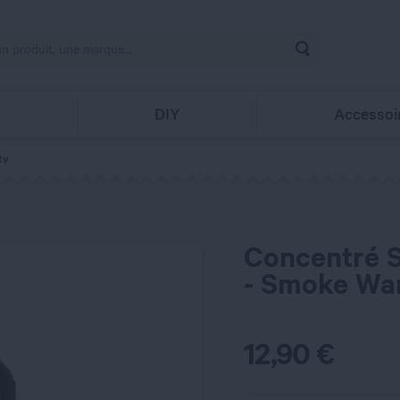
Rechercher
s
DIY
Accessoi
ty
Concentré
- Smoke War
12,90
€