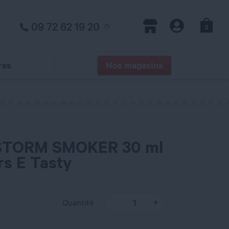
09 72 62 19 20
0
Panier
Magasins
Compte
res
Nos magasins
 STORM SMOKER 30 ml
s E Tasty
Quantité