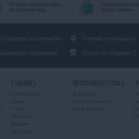
Si vous ne fumez pas,
Commande exp
ne vapotez pas.
le jour même
Contacter un conseiller
Trouver un magasin
Questions fréquentes
Ouvrir un magasin ?
E LIQUIDES
RÉSISTANCES ET COILS
P
Grand formats
Résistances
A
Classic
Coils et Fils resistifs
V
es
Fruités
Fibres et Cotons
D
Mentholés
P
Boissons
Gourmands