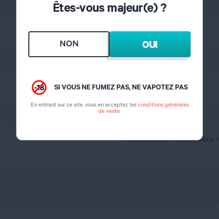
Êtes-vous majeur(e) ?
Gourmand
Crème Vanille, Chantilly
NON
OUI
5%
1 semaine
SI VOUS NE FUMEZ PAS, NE VAPOTEZ PAS
En entrant sur ce site, vous en acceptez les
conditions générales
de vente
.
France
A l'abri de l'air et la lumière