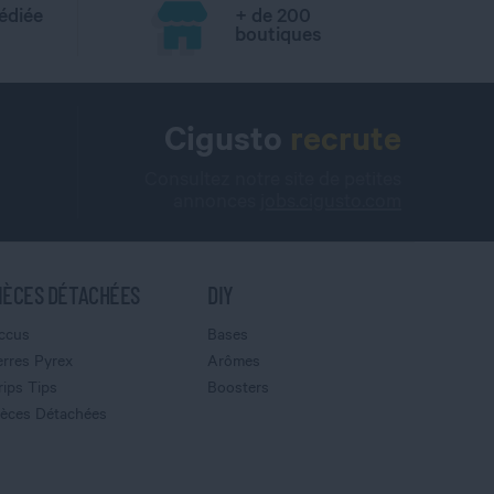
édiée
+ de 200
boutiques
Cigusto
recrute
Consultez notre site de petites
annonces
jobs.cigusto.com
IÈCES DÉTACHÉES
DIY
ccus
Bases
erres Pyrex
Arômes
rips Tips
Boosters
ièces Détachées