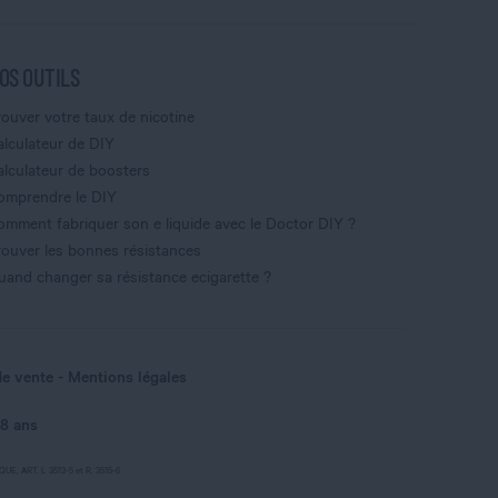
OS OUTILS
rouver votre taux de nicotine
alculateur de DIY
alculateur de boosters
omprendre le DIY
omment fabriquer son e liquide avec le Doctor DIY ?
rouver les bonnes résistances
uand changer sa résistance ecigarette ?
de vente
Mentions légales
18 ans
, ART. L 3513-5 et R. 3515-6