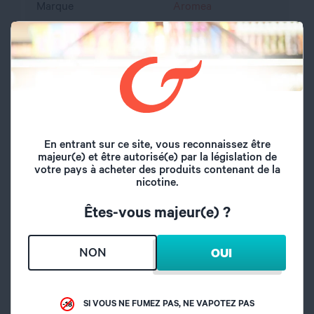
Marque
Aromea
Volume du flacon
10 ml
Type de saveur
Gourmand
Tarte au citron
Saveurs
meringuée
En entrant sur ce site, vous reconnaissez être
majeur(e) et être autorisé(e) par la législation de
Taux de dilution
15%
votre pays à acheter des produits contenant de la
nicotine.
Temps de maturation
2 semaines
Êtes-vous majeur(e) ?
Origine
France
NON
OUI
A l'abri de l'air et la
Conseil de
lumière, hors de
conservation
SI VOUS NE FUMEZ PAS, NE VAPOTEZ PAS
portée des enfants