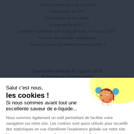
Trouver votre taux de nicotine
Calculateur de DIY
Calculateur de boosters
Comprendre le DIY
Comment fabriquer son e liquide avec le Doctor DIY ?
Trouver les bonnes résistances
Quand changer sa résistance ecigarette ?
Tous droits réservés © Cigusto 2026
Politique de confidentialité
Conditions générales d'utilisation
Salut c'est nous,
Conditions générales de vente
les cookies !
Mentions légales
Si nous sommes avant tout une
excellente saveur de e-liquide...
Nous sommes également un outil permettant de faciliter votre
navigation sur notre site. Les cookies sont aussi utilisés pour recueillir
Interdiction de vente de produits du vapotage aux mineurs
des statistiques en vue d'améliorer l'expérience globale sur notre site.
de moins de 18 ans