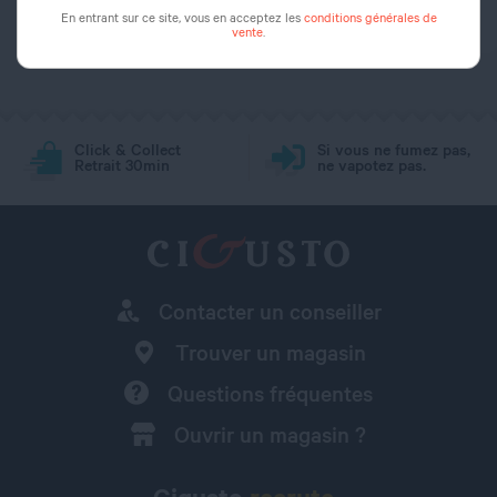
En entrant sur ce site, vous en acceptez les
conditions générales de
vente
.
Click & Collect
Si vous ne fumez pas,
Retrait 30min
ne vapotez pas.
Contacter un conseiller
Trouver un magasin
Questions fréquentes
Ouvrir un magasin ?