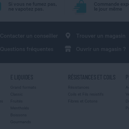
Si vous ne fumez pas,
Commande exp
ne vapotez pas.
le jour même
Contacter un conseiller
Trouver un magasin
Questions fréquentes
Ouvrir un magasin ?
E LIQUIDES
RÉSISTANCES ET COILS
P
Grand formats
Résistances
A
Classic
Coils et Fils resistifs
V
es
Fruités
Fibres et Cotons
D
Mentholés
P
Boissons
Gourmands