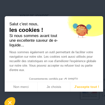
NOUS REJOINDRE
Salut c'est nous,
Nos magasins
les cookies !
Nos offres d'emploi
Si nous sommes avant tout
Ouvrir une franchise
une excellente saveur de e-
liquide...
Nous sommes également un outil permettant de faciliter votre
navigation sur notre site. Les cookies sont aussi utilisés pour
recueillir des statistiques en vue d'améliorer l'expérience globale
sur notre site. Vous pouvez accepter ou refuser tout ou partie
d'entre eux.
Consentements certifiés par
Tous droits réservés © Cigusto 2026
Politique de conf
Non merci
Je choisis
J'accepte tout !
I
Axeptio consent
Plateforme de Gestion du Consentement : Perso
La