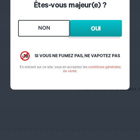
Êtes-vous majeur(e) ?
Gourmand
Pomme
NON
OUI
8%
1 semaine
SI VOUS NE FUMEZ PAS, NE VAPOTEZ PAS
En entrant sur ce site, vous en acceptez les
conditions générales
de vente
.
France
A l'abri de l'air et la lumière