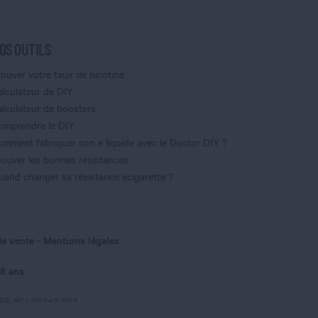
OS OUTILS
rouver votre taux de nicotine
alculateur de DIY
alculateur de boosters
omprendre le DIY
omment fabriquer son e liquide avec le Doctor DIY ?
rouver les bonnes résistances
uand changer sa résistance ecigarette ?
de vente
Mentions légales
18 ans
, ART. L 3513-5 et R. 3515-6