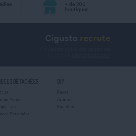
édiée
+ de 200
boutiques
Cigusto
recrute
Consultez notre site de petites
annonces
jobs.cigusto.com
IÈCES DÉTACHÉES
DIY
ccus
Bases
erres Pyrex
Arômes
rips Tips
Boosters
ièces Détachées