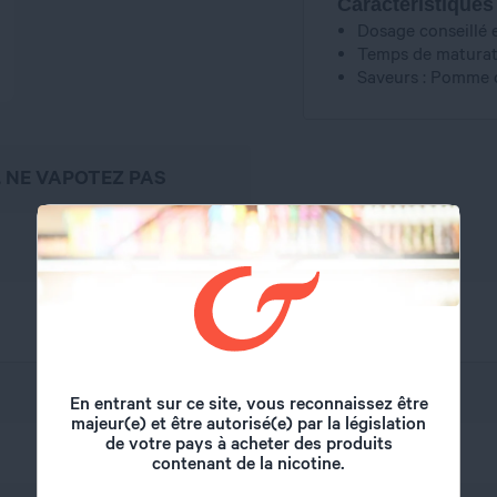
Caractéristiques
Dosage conseillé 
Temps de maturati
Saveurs : Pomme 
, NE VAPOTEZ PAS
Aromea
En entrant sur ce site, vous reconnaissez être
majeur(e) et être autorisé(e) par la législation
de votre pays à acheter des produits
10 ml
contenant de la nicotine.