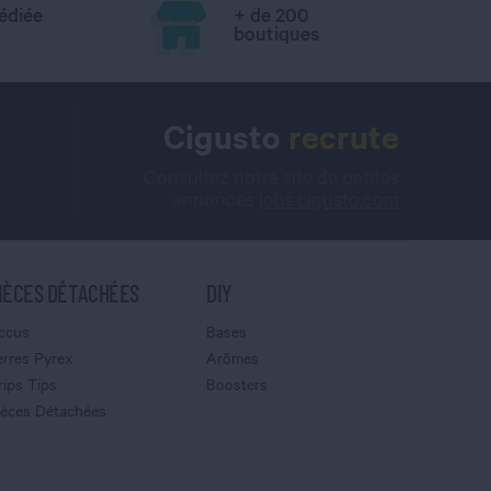
édiée
+ de 200
boutiques
Cigusto
recrute
Consultez notre site de petites
annonces
jobs.cigusto.com
IÈCES DÉTACHÉES
DIY
ccus
Bases
erres Pyrex
Arômes
rips Tips
Boosters
ièces Détachées