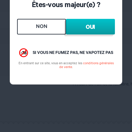
Êtes-vous majeur(e) ?
Gourmand
Caramel
NON
OUI
15%
2 semaines
SI VOUS NE FUMEZ PAS, NE VAPOTEZ PAS
En entrant sur ce site, vous en acceptez les
conditions générales
de vente
.
France
A l'abri de l'air et la lumière