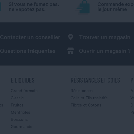
Si vous ne fumez pas,
Commande exp
ne vapotez pas.
le jour même
Contacter un conseiller
Trouver un magasin
Questions fréquentes
Ouvrir un magasin ?
E LIQUIDES
RÉSISTANCES ET COILS
P
Grand formats
Résistances
A
Classic
Coils et Fils resistifs
V
es
Fruités
Fibres et Cotons
D
Mentholés
P
Boissons
Gourmands