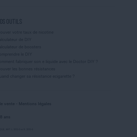
OS OUTILS
rouver votre taux de nicotine
alculateur de DIY
alculateur de boosters
omprendre le DIY
omment fabriquer son e liquide avec le Doctor DIY ?
rouver les bonnes résistances
uand changer sa résistance ecigarette ?
de vente
Mentions légales
18 ans
, ART. L 3513-5 et R. 3515-6