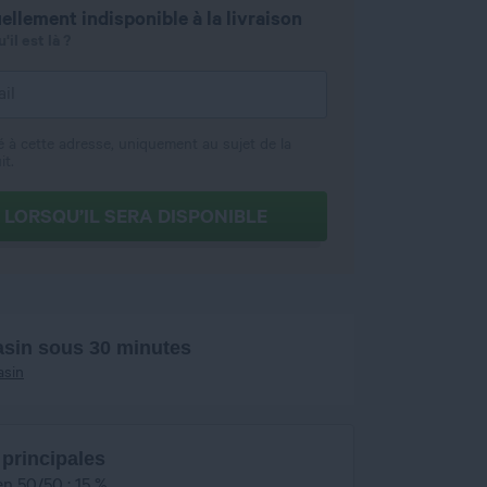
ellement indisponible à la livraison
il est là ?
é à cette adresse, uniquement au sujet de la
it.
 LORSQU’IL SERA DISPONIBLE
asin sous 30 minutes
asin
 principales
en 50/50 : 15 %