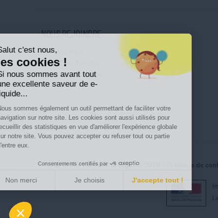
NOUS REJOINDRE
Salut c'est nous,
Nos magasins
les cookies !
Nos offres d'emploi
Si nous sommes avant tout
Ouvrir une franchise
une excellente saveur de e-
liquide...
Nous sommes également un outil permettant de faciliter votre
navigation sur notre site. Les cookies sont aussi utilisés pour
recueillir des statistiques en vue d'améliorer l'expérience globale
sur notre site. Vous pouvez accepter ou refuser tout ou partie
d'entre eux.
Consentements certifiés par
Tous droits réservés © Cigusto 2026
Politique de conf
Non merci
Je choisis
J'accepte tout !
I
Axeptio consent
Plateforme de Gestion du Consentement : Perso
La