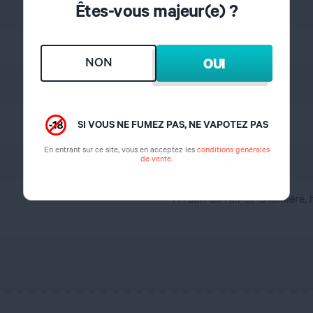
Êtes-vous majeur(e) ?
Mentholé
Menthe
NON
OUI
12%
7 jours
SI VOUS NE FUMEZ PAS, NE VAPOTEZ PAS
En entrant sur ce site, vous en acceptez les
conditions générales
de vente
.
France
A l'abri de l'air et la lumière