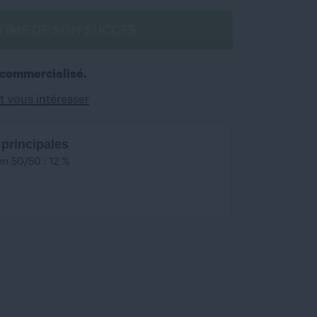
TIME DE SON SUCCÈS
 commercialisé.
t vous intéresser
 principales
en 50/50 : 12 %