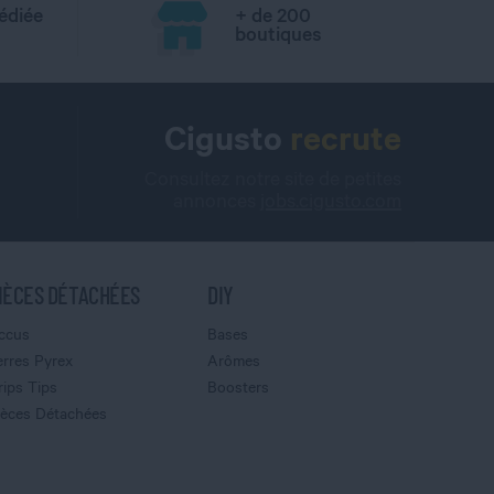
édiée
+ de 200
boutiques
Cigusto
recrute
Consultez notre site de petites
annonces
jobs.cigusto.com
IÈCES DÉTACHÉES
DIY
ccus
Bases
erres Pyrex
Arômes
rips Tips
Boosters
ièces Détachées