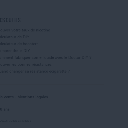
OS OUTILS
rouver votre taux de nicotine
alculateur de DIY
alculateur de boosters
omprendre le DIY
omment fabriquer son e liquide avec le Doctor DIY ?
rouver les bonnes résistances
uand changer sa résistance ecigarette ?
de vente
Mentions légales
18 ans
, ART. L 3513-5 et R. 3515-6