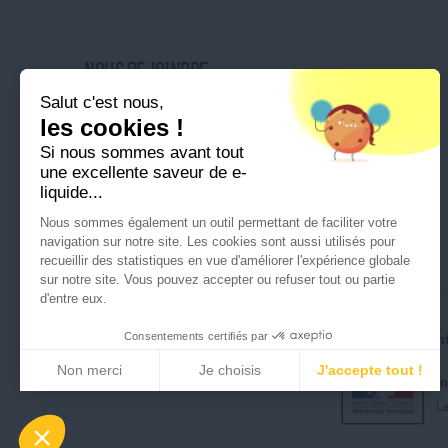
NOUS REJOINDRE
Salut c'est nous,
Nos magasins
les cookies !
Nos offres d'emploi
Si nous sommes avant tout
Ouvrir une franchise
une excellente saveur de e-
liquide...
Nous sommes également un outil permettant de faciliter votre
navigation sur notre site. Les cookies sont aussi utilisés pour
recueillir des statistiques en vue d'améliorer l'expérience globale
sur notre site. Vous pouvez accepter ou refuser tout ou partie
d'entre eux.
Consentements certifiés par
Tous droits réservés © Cigusto 2026
Politique de conf
Non merci
Je choisis
J'accepte tout !
I
Axeptio consent
Plateforme de Gestion du Consentement : Perso
La