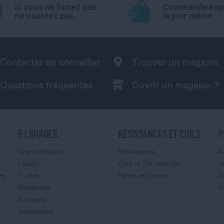
Si vous ne fumez pas,
Commande exp
ne vapotez pas.
le jour même
Contacter un conseiller
Trouver un magasin
Questions fréquentes
Ouvrir un magasin ?
E LIQUIDES
RÉSISTANCES ET COILS
P
Grand formats
Résistances
A
Classic
Coils et Fils resistifs
V
es
Fruités
Fibres et Cotons
D
Mentholés
P
Boissons
Gourmands