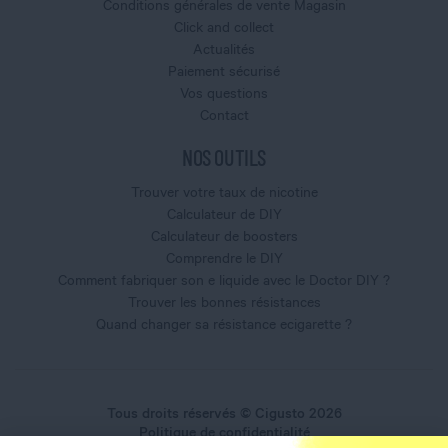
Conditions générales de vente Magasin
Click and collect
Actualités
Paiement sécurisé
Vos questions
Contact
NOS OUTILS
Trouver votre taux de nicotine
Calculateur de DIY
Calculateur de boosters
Comprendre le DIY
Comment fabriquer son e liquide avec le Doctor DIY ?
Trouver les bonnes résistances
Quand changer sa résistance ecigarette ?
Tous droits réservés © Cigusto 2026
Politique de confidentialité