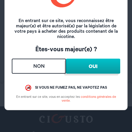
Matière
SS316L
En entrant sur ce site, vous reconnaissez être
majeur(e) et être autorisé(e) par la législation de
Composition Bobine
28GA
votre pays à acheter des produits contenant de la
Fil
nicotine.
Êtes-vous majeur(e) ?
Inhalation
Mixte
NON
OUI
SI VOUS NE FUMEZ PAS, NE VAPOTEZ PAS
Click & Collect
Si vous ne fumez pas,
Retrait 30min
ne vapotez pas.
En entrant sur ce site, vous en acceptez les
conditions générales de
vente
.