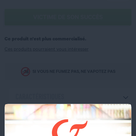
VICTIME DE SON SUCCÈS
Ce produit n'est plus commercialisé.
Ces produits pourraient vous intéresser
SI VOUS NE FUMEZ PAS, NE VAPOTEZ PAS
CARACTÉRISTIQUES
Marque
VAP'EXTREME
Type de résistance
Bobine de fil