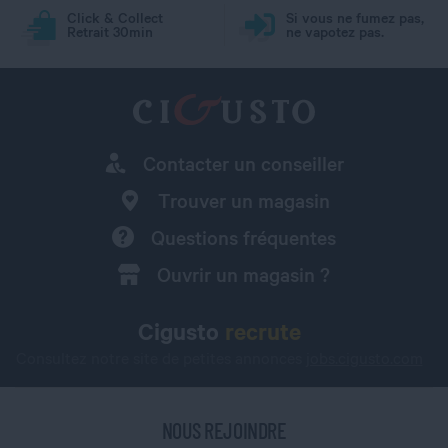
Click & Collect
Si vous ne fumez pas,
Retrait 30min
ne vapotez pas.
Contacter un conseiller
Trouver un magasin
Questions fréquentes
Ouvrir un magasin ?
Cigusto
recrute
Consultez notre site de petites annonces
jobs.cigusto.com
NOUS REJOINDRE