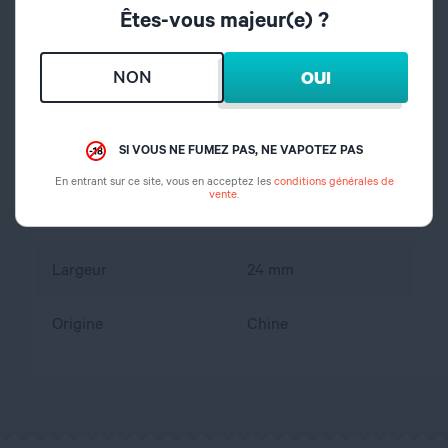
Êtes-vous majeur(e) ?
Arrivée d'air
Par le bas
NON
OUI
Type de drip tip
510
SI VOUS NE FUMEZ PAS, NE VAPOTEZ PAS
Hauteur
37,55 mm
En entrant sur ce site, vous en acceptez les
conditions générales de
vente
.
Longueur
24 mm
Largeur
24 mm
Origine
Chine