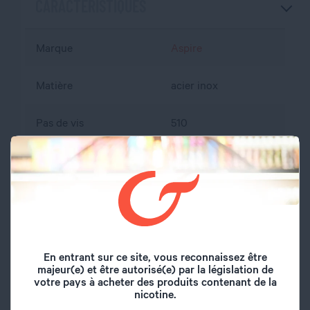
CARACTÉRISTIQUES
Marque
Aspire
Matière
acier inox
Pas de vis
510
Diamètre
24 mm
Volume du réservoir
3 ml
Inhalation
Indirecte
En entrant sur ce site, vous reconnaissez être
majeur(e) et être autorisé(e) par la législation de
Remplissage
Par le haut
votre pays à acheter des produits contenant de la
nicotine.
Airflow réglable
Oui