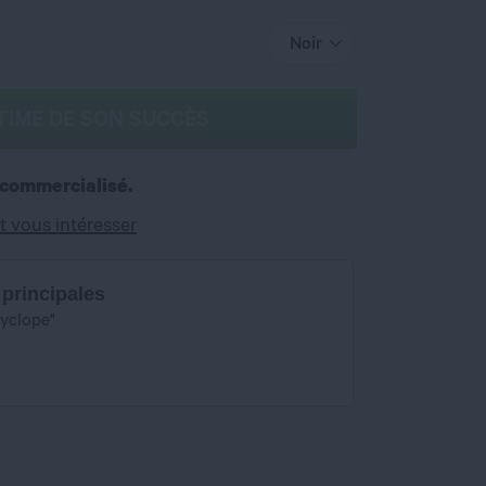
Noir
TIME DE SON SUCCÈS
 commercialisé.
t vous intéresser
 principales
Cyclope"