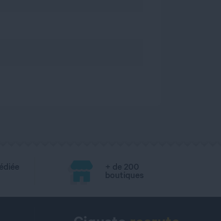
édiée
+ de 200
boutiques