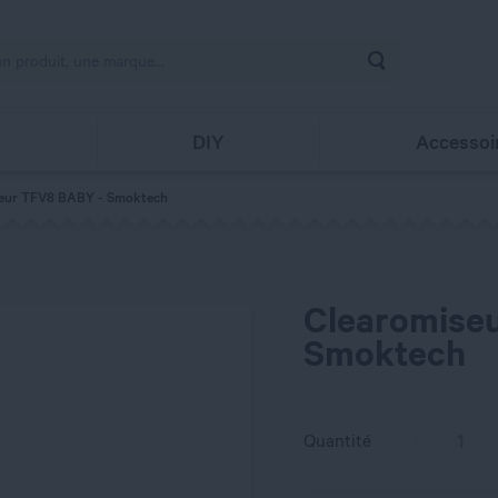
Rechercher
s
DIY
Accessoi
seur TFV8 BABY - Smoktech
Clearomise
Smoktech
Quantité