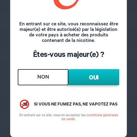
510
22 mm
En entrant sur ce site, vous reconnaissez être
majeur(e) et être autorisé(e) par la législation
de votre pays à acheter des produits
3 ml
contenant de la nicotine.
Êtes-vous majeur(e) ?
Directe
Par le haut
NON
OUI
Oui
Par le bas
SI VOUS NE FUMEZ PAS, NE VAPOTEZ PAS
En entrant sur ce site, vous en acceptez les
conditions générales
de vente
.
510
36,5 mm