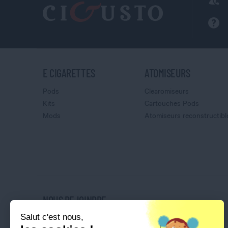
E CIGARETTES
ATOMISEURS
Pods
Clearomiseurs
Kits
Cartouches Pods
Mods
Atomiseurs reconstructibl
NOUS REJOINDRE
Salut c'est nous,
Nos magasins