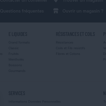
Questions fréquentes
Ouvrir un magasin ?
E LIQUIDES
RÉSISTANCES ET COILS
P
Grand formats
Résistances
A
Classic
Coils et Fils resistifs
V
es
Fruités
Fibres et Cotons
D
Mentholés
P
Boissons
Gourmands
SERVICES
N
Informations Données Personnelles
T