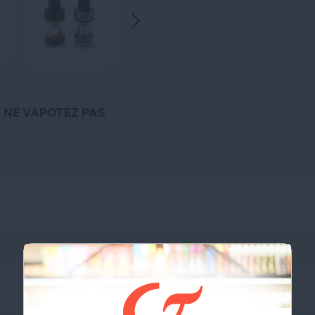
, NE VAPOTEZ PAS
Smoktech
Acier