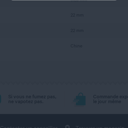
22 mm
22 mm
Chine
Si vous ne fumez pas,
Commande exp
ne vapotez pas.
le jour même
Contacter un conseiller
Trouver un magasin