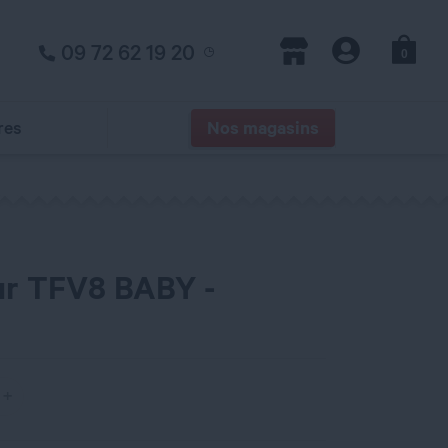
09 72 62 19 20
0
Panier
Magasins
Compte
res
Nos magasins
ur TFV8 BABY -