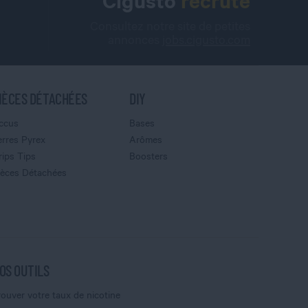
Cigusto
recrute
Consultez notre site de petites
annonces
jobs.cigusto.com
IÈCES DÉTACHÉES
DIY
ccus
Bases
erres Pyrex
Arômes
rips Tips
Boosters
ièces Détachées
OS OUTILS
rouver votre taux de nicotine