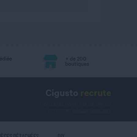
édiée
+ de 200
boutiques
Cigusto
recrute
Consultez notre site de petites
annonces
jobs.cigusto.com
IÈCES DÉTACHÉES
DIY