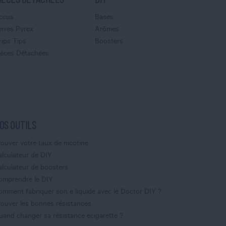
ccus
Bases
erres Pyrex
Arômes
rips Tips
Boosters
ièces Détachées
OS OUTILS
rouver votre taux de nicotine
alculateur de DIY
alculateur de boosters
omprendre le DIY
omment fabriquer son e liquide avec le Doctor DIY ?
rouver les bonnes résistances
uand changer sa résistance ecigarette ?