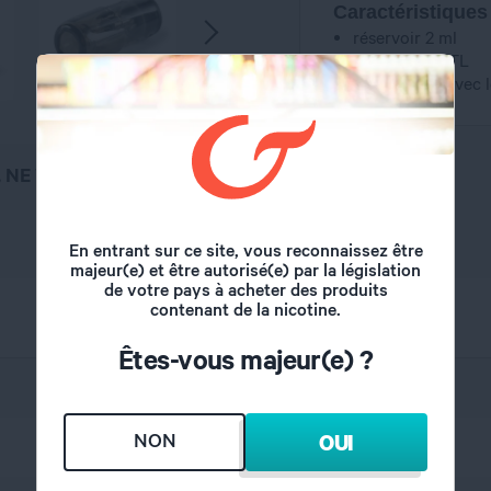
Caractéristiques
réservoir 2 ml
Inhalation MTL
Compatible avec l
, NE VAPOTEZ PAS
En entrant sur ce site, vous reconnaissez être
majeur(e) et être autorisé(e) par la législation
de votre pays à acheter des produits
contenant de la nicotine.
Êtes-vous majeur(e) ?
Joyetech
NON
OUI
2 ml