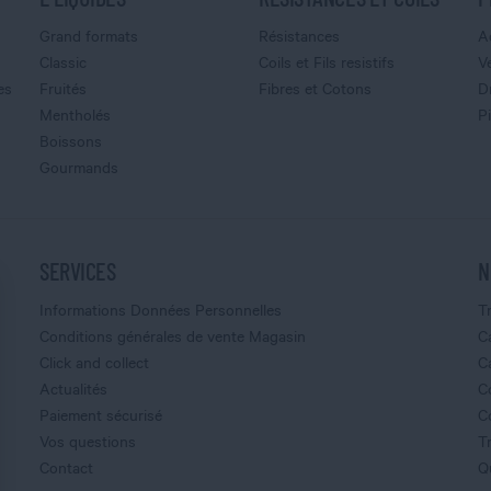
Grand formats
Résistances
A
Classic
Coils et Fils resistifs
V
es
Fruités
Fibres et Cotons
D
Mentholés
P
Boissons
Gourmands
SERVICES
N
Informations Données Personnelles
T
Conditions générales de vente Magasin
C
Click and collect
C
Actualités
C
Paiement sécurisé
C
Vos questions
T
Contact
Q