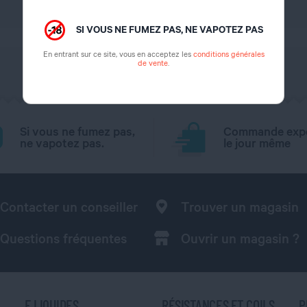
1 ohm
SI VOUS NE FUMEZ PAS, NE VAPOTEZ PAS
En entrant sur ce site, vous en acceptez les
conditions générales
de vente
.
Si vous ne fumez pas,
Commande exp
ne vapotez pas.
le jour même
Contacter un conseiller
Trouver un magasin
Questions fréquentes
Ouvrir un magasin ?
E LIQUIDES
RÉSISTANCES ET COILS
P