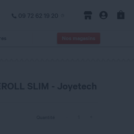
09 72 62 19 20
0
Panier
Magasins
Compte
res
Nos magasins
EROLL SLIM - Joyetech
Quantité