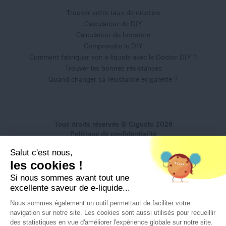
Trouver votre taux de nicotine
Calculateur de DIY
Calculateur de boosters
Comprendre le DIY
Comment fabriquer son e liquide avec le Doctor DIY ?
Trouver les bonnes résistances
Quand changer sa résistance ecigarette ?
Tous droits réservés © Cigusto 2026
Politique de confidentialité
Conditions générales d'utilisation
Salut c'est nous,
Conditions générales de vente
les cookies !
Mentions légales
Si nous sommes avant tout une
excellente saveur de e-liquide...
Nous sommes également un outil permettant de faciliter votre
navigation sur notre site. Les cookies sont aussi utilisés pour recueillir
Interdiction de vente de produits du vapotage aux mineurs
des statistiques en vue d'améliorer l'expérience globale sur notre site.
de moins de 18 ans