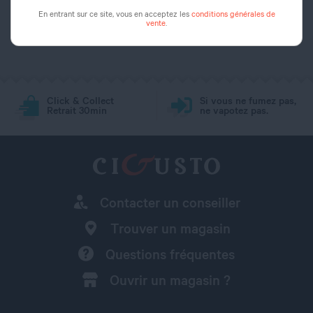
Origine
Chine
En entrant sur ce site, vous en acceptez les
conditions générales de
vente
.
Click & Collect
Si vous ne fumez pas,
Retrait 30min
ne vapotez pas.
Contacter un conseiller
Trouver un magasin
Questions fréquentes
Ouvrir un magasin ?