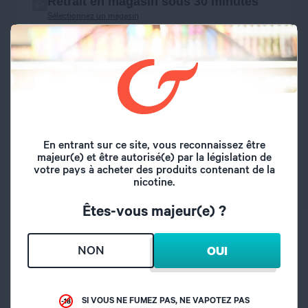
Retrait en magasin sous 30 minutes
Sélectionnez un magasin
Caractéristiques principales
12 coloris
système aimanté
astucieux et pratique
En entrant sur ce site, vous reconnaissez être
majeur(e) et être autorisé(e) par la législation de
votre pays à acheter des produits contenant de la
SI VOUS NE FUMEZ PAS, NE VAPOTEZ PAS
nicotine.
Êtes-vous majeur(e) ?
CARACTÉRISTIQUES
NON
OUI
Marque
Innokin
SI VOUS NE FUMEZ PAS, NE VAPOTEZ PAS