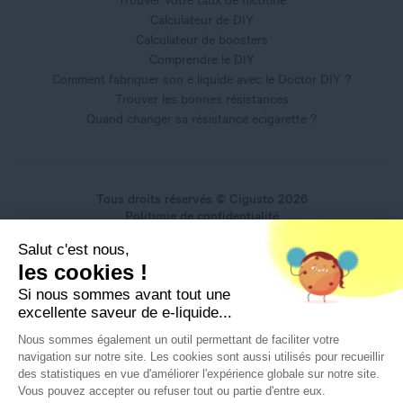
Calculateur de DIY
Calculateur de boosters
Comprendre le DIY
Comment fabriquer son e liquide avec le Doctor DIY ?
Trouver les bonnes résistances
Quand changer sa résistance ecigarette ?
Tous droits réservés © Cigusto 2026
Politique de confidentialité
Conditions générales d'utilisation
Salut c'est nous,
Conditions générales de vente
les cookies !
Mentions légales
Si nous sommes avant tout une
excellente saveur de e-liquide...
Nous sommes également un outil permettant de faciliter votre
navigation sur notre site. Les cookies sont aussi utilisés pour recueillir
Interdiction de vente de produits du vapotage aux mineurs
des statistiques en vue d'améliorer l'expérience globale sur notre site.
de moins de 18 ans
Vous pouvez accepter ou refuser tout ou partie d'entre eux.
La preuve de majorité de l’acheteur est exigée au moment de la vente en