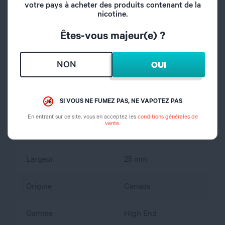
votre pays à acheter des produits contenant de la
Type de
nicotine.
RDA / RSA
reconstructible
Êtes-vous majeur(e) ?
Montage résistance
Single / Dual coil
NON
OUI
Type de plateau
Postless
SI VOUS NE FUMEZ PAS, NE VAPOTEZ PAS
Hauteur
34 mm
En entrant sur ce site, vous en acceptez les
conditions générales de
vente
.
Longueur
25 mm
Largeur
25 mm
Origine
Canada
Gamme
High End