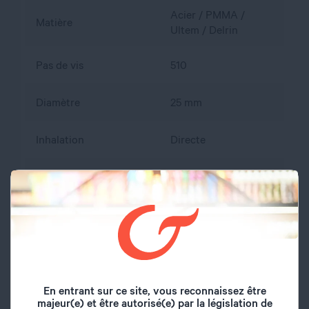
Acier / PMMA /
Matière
Ultem / Delrin
Pas de vis
510
Diamètre
25 mm
Inhalation
Directe
Remplissage
Par le haut
Airflow réglable
Oui
Arrivée d'air
Par le bas
Type de drip tip
810
En entrant sur ce site, vous reconnaissez être
majeur(e) et être autorisé(e) par la législation de