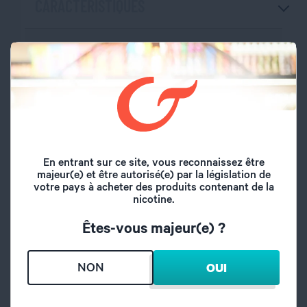
CARACTÉRISTIQUES
Marque
VaperzCloud
Pas de vis
510
Volume du réservoir
9 ml
Remplissage
Par le haut
En entrant sur ce site, vous reconnaissez être
majeur(e) et être autorisé(e) par la législation de
votre pays à acheter des produits contenant de la
Airflow réglable
Oui
nicotine.
Êtes-vous majeur(e) ?
Arrivée d'air
Par le haut
NON
OUI
Type de drip tip
810
Type de plateau
Postless