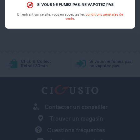
SI VOUS NE FUMEZ PAS, NE VAPOTEZ PAS
En entrant sur ce site, vous en acceptez les
conditions générales de
Origine
Chine
vente
.
Click & Collect
Si vous ne fumez pas,
Retrait 30min
ne vapotez pas.
Contacter un conseiller
Trouver un magasin
Questions fréquentes