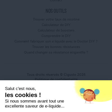
NOS OUTILS
Trouver votre taux de nicotine
Calculateur de DIY
Calculateur de boosters
Comprendre le DIY
Comment fabriquer son e liquide avec le Doctor DIY ?
Trouver les bonnes résistances
Quand changer sa résistance ecigarette ?
Tous droits réservés © Cigusto 2026
Politique de confidentialité
Conditions générales d'utilisation
Salut c'est nous,
Conditions générales de vente
les cookies !
Mentions légales
Si nous sommes avant tout une
excellente saveur de e-liquide...