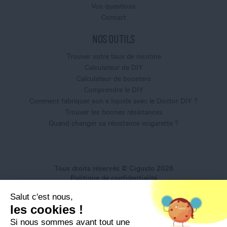
Vos questions
Contact
NOS OUTILS
Trouver votre taux de nicotine
Calculateur de DIY
Calculateur de boosters
Comprendre le DIY
Comment fabriquer son e liquide avec le Doctor DIY ?
Trouver les bonnes résistances
Quand changer sa résistance ecigarette ?
Tous droits réservés © Cigusto 2026
Politique de confidentialité
Conditions générales d'utilisation
Salut c'est nous,
Conditions générales de vente
les cookies !
Mentions légales
Si nous sommes avant tout une