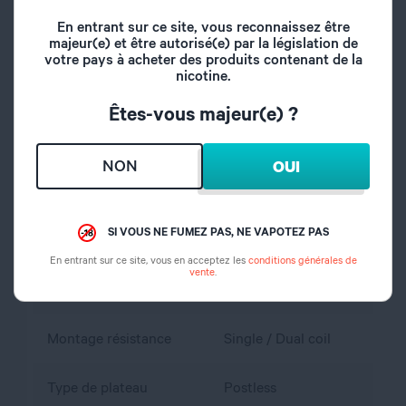
Volume du réservoir
3,5 ml / 5,5 ml
En entrant sur ce site, vous reconnaissez être
majeur(e) et être autorisé(e) par la législation de
votre pays à acheter des produits contenant de la
Inhalation
Directe
nicotine.
Êtes-vous majeur(e) ?
Remplissage
Par le haut
NON
OUI
Airflow réglable
Oui
Type de drip tip
810
SI VOUS NE FUMEZ PAS, NE VAPOTEZ PAS
En entrant sur ce site, vous en acceptez les
conditions générales de
Type de
vente
.
RTA
reconstructible
Montage résistance
Single / Dual coil
Type de plateau
Postless