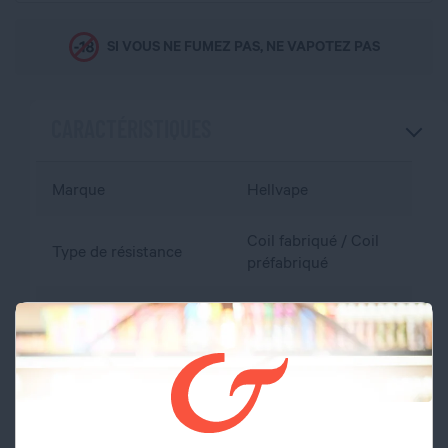
SI VOUS NE FUMEZ PAS, NE VAPOTEZ PAS
CARACTÉRISTIQUES
Marque
Hellvape
Coil fabriqué / Coil
Type de résistance
préfabriqué
Matière
Acier inoxydable
Pas de vis
510
Diamètre
25 mm