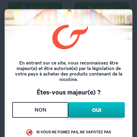
AJOUTER
AJOUTER
C’EST PARTI !
C’EST PARTI !
En entrant sur ce site, vous reconnaissez être
majeur(e) et être autorisé(e) par la législation de
votre pays à acheter des produits contenant de la
nicotine.
E Liquide
E Liquide CHERRY ICE
STRAWBERRY ICE 50
50 ml - PUFF-X
Êtes-vous majeur(e) ?
ml - PUFF-X
Fraises, Frais
Cerise, Frais
21,90
€
21,90
€
NON
OUI
AJOUTER
AJOUTER
SI VOUS NE FUMEZ PAS, NE VAPOTEZ PAS