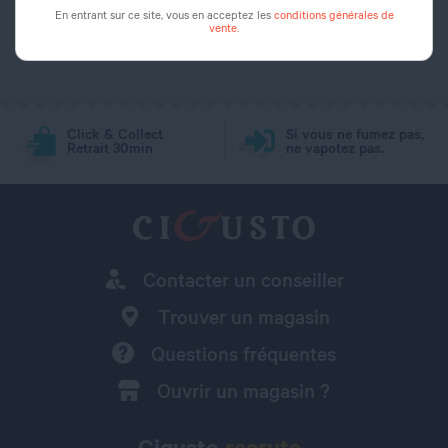
En entrant sur ce site, vous en acceptez les
conditions générales de
vente
.
Click & Collect
Si vous ne fumez pas,
Retrait 30min
ne vapotez pas.
Contacter un conseiller
Trouver un magasin
Questions fréquentes
Ouvrir un magasin ?
Cigusto
recrute