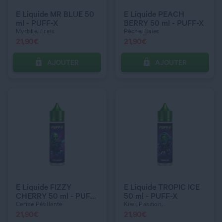
E Liquide MR BLUE 50
E Liquide PEACH
ml - PUFF-X
BERRY 50 ml - PUFF-X
Myrtille, Frais
Pêche, Baies
21,90
€
21,90
€
AJOUTER
AJOUTER
C’EST PARTI !
C’EST PARTI !
QUANTITÉ
QUANTITÉ
E Liquide FIZZY
E Liquide TROPIC ICE
CHERRY 50 ml - PUFF-
50 ml - PUFF-X
X
Cerise Pétillante
Kiwi, Passion,...
21,90
€
21,90
€