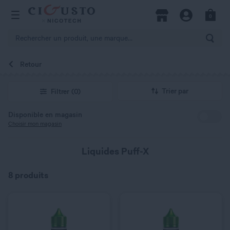
hercher
0
Open Menu
Magasins
Compte
Panier
Rech
Retour
QUANTITÉ
QUANTITÉ
Trier par
Filtrer
(0)
Disponible en magasin
Choisir mon magasin
Liquides Puff-X
8 produits
C’EST PARTI !
C’EST PARTI !