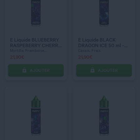
QUANTITÉ
QUANTITÉ
E Liquide BLUEBERRY
E Liquide BLACK
RASPEBERRY CHERRY
DRAGON ICE 50 ml -
50 ml - PUFF-X
PUFF-X
Myrtille, Framboise,...
Cassis, Frais
21,90
€
21,90
€
AJOUTER
AJOUTER
C’EST PARTI !
C’EST PARTI !
QUANTITÉ
QUANTITÉ