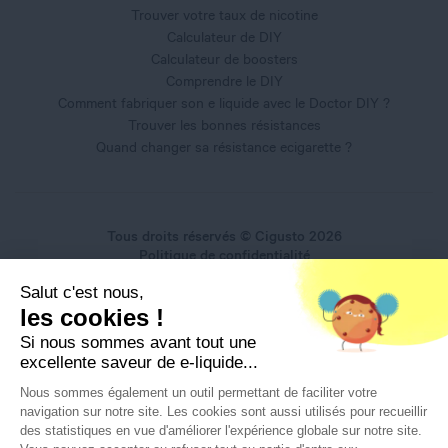
Trouver votre taux de nicotine
Calculateur de DIY
Calculateur de boosters
Comprendre le DIY
Comment fabriquer son e liquide avec le Doctor DIY ?
Trouver les bonnes résistances
Quand changer sa résistance ecigarette ?
Tous droits réservés © Cigusto 2026
Politique de confidentialité
Conditions générales d'utilisation
Salut c'est nous,
Conditions générales de vente
les cookies !
Mentions légales
Si nous sommes avant tout une
excellente saveur de e-liquide...
Nous sommes également un outil permettant de faciliter votre
navigation sur notre site. Les cookies sont aussi utilisés pour recueillir
Interdiction de vente de produits du vapotage aux mineurs
des statistiques en vue d'améliorer l'expérience globale sur notre site.
de moins de 18 ans