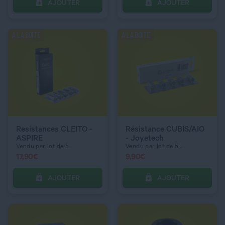
AJOUTER
AJOUTER
C’EST PARTI !
C’EST PARTI !
A LA BOITE
A LA BOITE
QUANTITÉ
QUANTITÉ
RÉSISTANCE UNITAIRE
COULEUR
0,5 ohm
Matte Black
Resistances CLEITO -
Résistance CUBIS/AIO
ASPIRE
- Joyetech
Vendu par lot de 5...
Vendu par lot de 5...
17,90
€
9,90
€
AJOUTER
AJOUTER
C’EST PARTI !
C’EST PARTI !