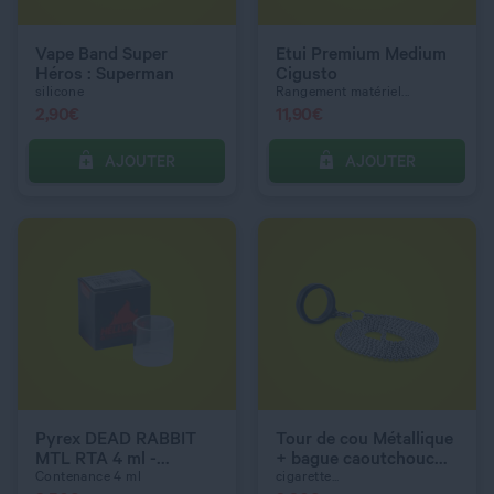
Vape Band Super
Etui Premium Medium
Héros : Superman
Cigusto
silicone
Rangement matériel...
2,90
€
11,90
€
AJOUTER
AJOUTER
C’EST PARTI !
C’EST PARTI !
QUANTITÉ
QUANTITÉ
Pyrex DEAD RABBIT
Tour de cou Métallique
MTL RTA 4 ml -
+ bague caoutchouc
Hellvape
20mm
Contenance 4 ml
cigarette...