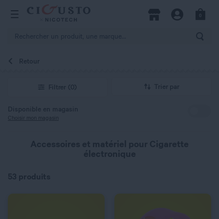
hercher
0
Open Menu
Magasins
Compte
Panier
Rech
Retour
QUANTITÉ
QUANTITÉ
Trier par
Filtrer
(0)
Disponible en magasin
Choisir mon magasin
Accessoires et matériel pour Cigarette
électronique
53 produits
C’EST PARTI !
C’EST PARTI !