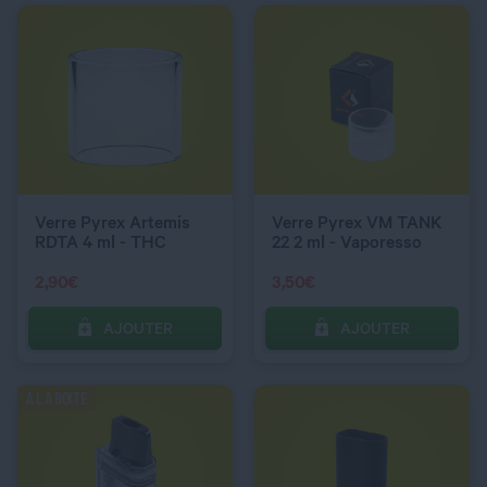
QUANTITÉ
QUANTITÉ
COULEUR
Noir
Verre Pyrex Artemis
Verre Pyrex VM TANK
RDTA 4 ml - THC
22 2 ml - Vaporesso
2,90
€
3,50
€
AJOUTER
AJOUTER
C’EST PARTI !
C’EST PARTI !
A LA BOITE
QUANTITÉ
QUANTITÉ