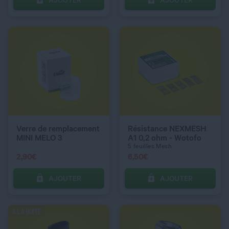
AJOUTER
AJOUTER
C’EST PARTI !
C’EST PARTI !
QUANTITÉ
QUANTITÉ
RÉSISTANCE UNITAIRE
0,8 ohm
Verre de remplacement
Résistance NEXMESH
MINI MELO 3
A1 0,2 ohm - Wotofo
5 feuilles Mesh
2,90
€
6,50
€
AJOUTER
AJOUTER
C’EST PARTI !
C’EST PARTI !
A LA BOITE