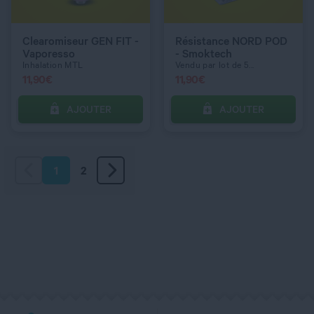
Clearomiseur GEN FIT -
Résistance NORD POD
Vaporesso
- Smoktech
Inhalation MTL
Vendu par lot de 5...
11,90
€
11,90
€
AJOUTER
AJOUTER
1
2