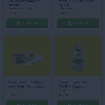
Silver
Cartouche FEELIN -
Accu 18650 3000 mAh
Nevoks
- Ucell
Contenance : 2,8 ml
Lithium-Ion
5,90
€
7,90
€
AJOUTER
AJOUTER
C’EST PARTI !
C’EST PARTI !
QUANTITÉ
QUANTITÉ
Verre Pyrex TFV8 Big
Clearomiseur TPP
Baby 5 ml - Smoktech
TANK - Voopoo
Contenance : 5,5 ml
8,70
€
15,90
€