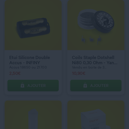
QUANTITÉ
QUANTITÉ
Etui Silicone Double
Coils Staple Dotshell
Accus - INFINY
Ni80 0,30 Ohm - Yan
Dragon Coil
Accus 18650 ou 21700
Vendu en boite de 3...
2,50
€
10,90
€
AJOUTER
AJOUTER
C’EST PARTI !
C’EST PARTI !