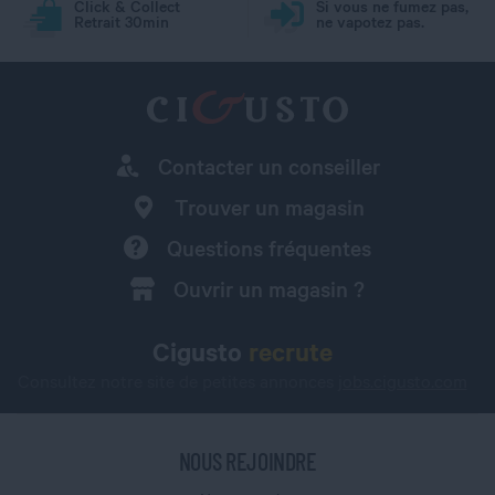
Click & Collect
Si vous ne fumez pas,
Retrait 30min
ne vapotez pas.
Contacter un conseiller
Trouver un magasin
Questions fréquentes
Ouvrir un magasin ?
Cigusto
recrute
Consultez notre site de petites annonces
jobs.cigusto.com
NOUS REJOINDRE