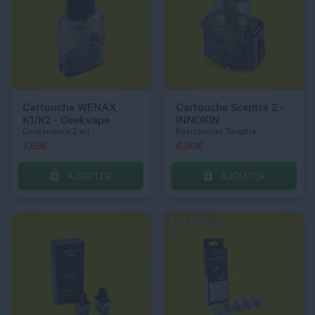
QUANTITÉ
QUANTITÉ
RÉSISTANCE UNITAIRE
1,5 ohm
Cartouche WENAX
Cartouche Sceptre 2 -
K1/K2 - Geekvape
INNOKIN
Contenance 2 ml
Résistances Sceptre
7,89
€
6,90
€
AJOUTER
AJOUTER
C’EST PARTI !
C’EST PARTI !
A LA BOITE
QUANTITÉ
QUANTITÉ