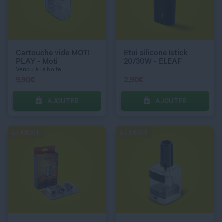
RÉSISTANCE UNITAIRE
RÉSISTANCE UNITAIRE
S1 0,15 ohm
1,2 ohm
Cartouche vide MOTI
Etui silicone Istick
PLAY - Moti
20/30W - ELEAF
Vendu à la boite
9,90
€
2,90
€
AJOUTER
AJOUTER
C’EST PARTI !
C’EST PARTI !
A LA BOITE
A LA BOITE
QUANTITÉ
QUANTITÉ