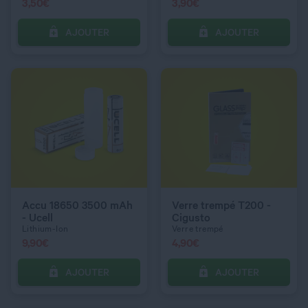
3,50
€
3,90
€
AJOUTER
AJOUTER
C’EST PARTI !
C’EST PARTI !
QUANTITÉ
QUANTITÉ
Accu 18650 3500 mAh
Verre trempé T200 -
- Ucell
Cigusto
Lithium-Ion
Verre trempé
9,90
€
4,90
€
AJOUTER
AJOUTER
C’EST PARTI !
C’EST PARTI !