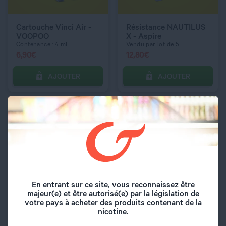
RÉSISTANCE UNITAIRE
RÉSISTANCE UNITAIRE
0,3 ohm
0,15 ohm
Cartouche Vinci Air -
Résistance NAUTILUS
VOOPOO
X - Aspire
Contenance : 4 ml
Vendu par lot de 5...
6,90
€
12,80
€
AJOUTER
AJOUTER
C’EST PARTI !
C’EST PARTI !
A LA BOITE
A LA BOITE
QUANTITÉ
QUANTITÉ
En entrant sur ce site, vous reconnaissez être
majeur(e) et être autorisé(e) par la législation de
votre pays à acheter des produits contenant de la
Résistance EC MELO -
Résistance UB MAX V2
nicotine.
Eleaf
- Lost Vape
Vendu par lot de 5...
Inhalation directe