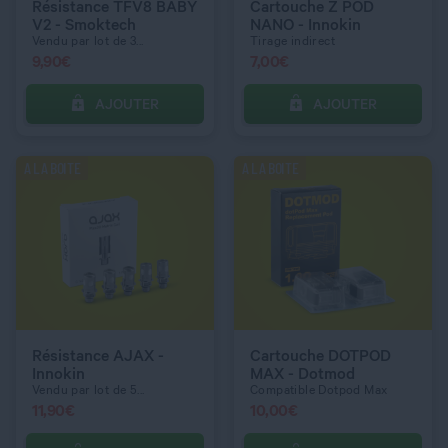
Résistance TFV8 BABY
Cartouche Z POD
V2 - Smoktech
NANO - Innokin
Vendu par lot de 3...
Tirage indirect
9,90
€
7,00
€
AJOUTER
AJOUTER
C’EST PARTI !
C’EST PARTI !
A LA BOITE
A LA BOITE
QUANTITÉ
QUANTITÉ
RÉSISTANCE UNITAIRE
RÉSISTANCE UNITAIRE
0,2 ohm
0,5 ohm
Résistance AJAX -
Cartouche DOTPOD
Innokin
MAX - Dotmod
Vendu par lot de 5...
Compatible Dotpod Max
11,90
€
10,00
€