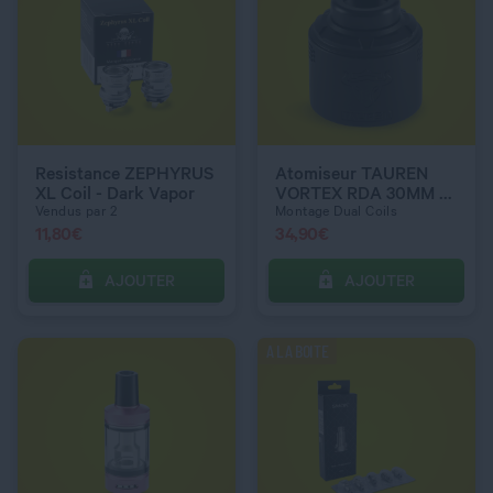
QUANTITÉ
QUANTITÉ
COULEUR
RÉSISTANCE UNITAIRE
Taffy Pink
0,6 ohm
Resistance ZEPHYRUS
Atomiseur TAUREN
XL Coil - Dark Vapor
VORTEX RDA 30MM -
ThunderHead
Vendus par 2
Montage Dual Coils
Creations
11,80
€
34,90
€
AJOUTER
AJOUTER
C’EST PARTI !
C’EST PARTI !
A LA BOITE