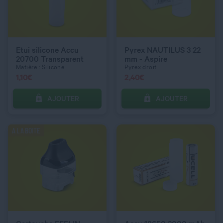
QUANTITÉ
QUANTITÉ
Etui silicone Accu
Pyrex NAUTILUS 3 22
20700 Transparent
mm - Aspire
Matière : Silicone
Pyrex droit
1,10
€
2,40
€
AJOUTER
AJOUTER
C’EST PARTI !
C’EST PARTI !
A LA BOITE
QUANTITÉ
QUANTITÉ
COULEUR