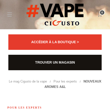
0
ACCÉDER À LA BOUTIQUE >
TROUVER UN MAGASIN
Le mag Cigusto de la vape
Pour les experts
NOUVEAUX
AROMES A&L
POUR LES EXPERTS