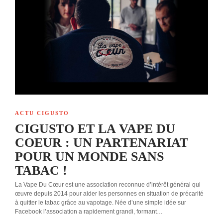
ACTU CIGUSTO
CIGUSTO ET LA VAPE DU
COEUR : UN PARTENARIAT
POUR UN MONDE SANS
TABAC !
La Vape Du Cœur est une association reconnue d’intérêt général qui
œuvre depuis 2014 pour aider les personnes en situation de précarité
à quitter le tabac grâce au vapotage. Née d’une simple idée sur
Facebook l’association a rapidement grandi, formant…