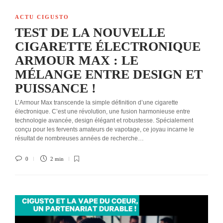
ACTU CIGUSTO
TEST DE LA NOUVELLE
CIGARETTE ÉLECTRONIQUE
ARMOUR MAX : LE
MÉLANGE ENTRE DESIGN ET
PUISSANCE !
L’Armour Max transcende la simple définition d’une cigarette
électronique. C’est une révolution, une fusion harmonieuse entre
technologie avancée, design élégant et robustesse. Spécialement
conçu pour les fervents amateurs de vapotage, ce joyau incarne le
résultat de nombreuses années de recherche…
0
2 min