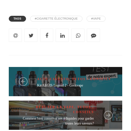
TAGS
#CIGARETTE ÉLECTRONIQUE
#VAPE
ACTU CIGUSTO
,
TUTOS / CONSEILS
Kit AEGIS Legend 2 - Geekvape
DÉBUTER LA VAPE
,
TUTOS /
CONSEILS
Comment bien conserver ses e-liquides pour garder
toutes leurs saveurs?