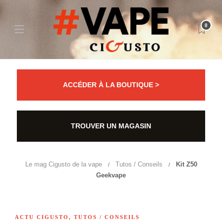
0
ACCÉDER À LA BOUTIQUE >
TROUVER UN MAGASIN
Le mag Cigusto de la vape
Tutos / Conseils
Kit Z50
Geekvape
ACTU CIGUSTO
,
TUTOS / CONSEILS